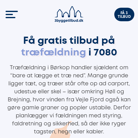
FÅ 3
TILBUD
Få gratis tilbud på
træfældning
i 7080
Træfældning i Børkop handler sjældent om
“bare at lægge et træ ned”. Mange grunde
ligger tæt, og træer står ofte op ad carport,
udestue eller skel – især omkring Høll og
Brejning, hvor vinden fra Vejle Fjord også kan
gøre gamle graner og popler ustabile. Derfor
planlægger vi fældningen med styring,
faldretning og sikkerhed, så der ikke ryger
tagsten, hegn eller kabler.