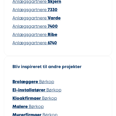
Anlægsgartnere
Skjern
Anlægsgartnere
7330
Anlægsgartnere
Varde
Anlægsgartnere
7400
Anlægsgartnere
Ribe
Anlægsgartnere
6740
Bliv inspireret til andre projekter
Brolæggere
Børkop
El-installatører
Børkop
Kloakfirmaer
Børkop
Malere
Børkop
Murerfirmaer
Børkop