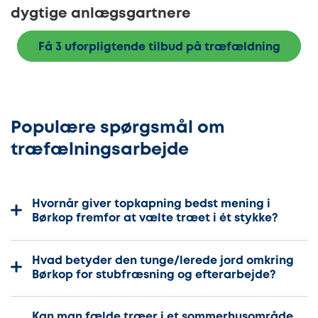
dygtige anlægsgartnere
Få 3 uforpligtende tilbud på træfældning
Populære spørgsmål om
træfælningsarbejde
Hvornår giver topkapning bedst mening i
Børkop fremfor at vælte træet i ét stykke?
Hvad betyder den tunge/lerede jord omkring
Børkop for stubfræsning og efterarbejde?
Kan man fælde træer i et sommerhusområde