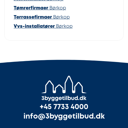
Tømrerfirmaer
Børkop
Terrassefirmaer
Børkop
Vvs-installatører
Børkop
+45 7733 4000
info@3byggetilbud.dk