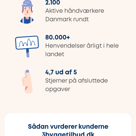
2.100
Aktive håndværkere
Danmark rundt
80.000
+
Henvendelser årligt i hele
landet
4,7 ud af 5
Stjerner på afsluttede
opgaver
Sådan vurderer kunderne
3byggetilbud.dk