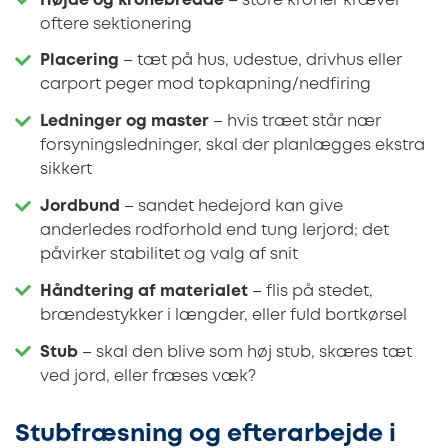
Højde og kronebredde
– store kroner kræver
oftere sektionering
Placering
– tæt på hus, udestue, drivhus eller
carport peger mod topkapning/nedfiring
Ledninger og master
– hvis træet står nær
forsyningsledninger, skal der planlægges ekstra
sikkert
Jordbund
– sandet hedejord kan give
anderledes rodforhold end tung lerjord; det
påvirker stabilitet og valg af snit
Håndtering af materialet
– flis på stedet,
brændestykker i længder, eller fuld bortkørsel
Stub
– skal den blive som høj stub, skæres tæt
ved jord, eller fræses væk?
Stubfræsning og efterarbejde i