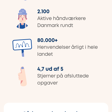
2.100
Aktive håndværkere
Danmark rundt
80.000
+
Henvendelser årligt i hele
landet
4,7 ud af 5
Stjerner på afsluttede
opgaver