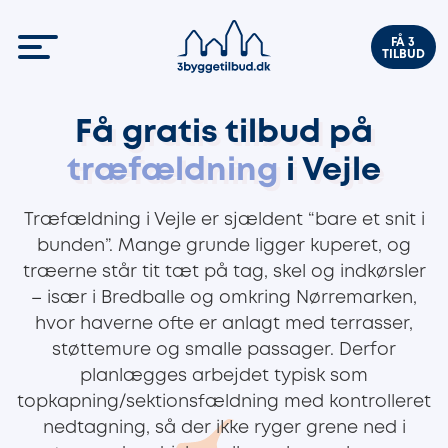
FÅ 3
TILBUD
Få gratis tilbud på
træfældning
i Vejle
Træfældning i Vejle er sjældent “bare et snit i
bunden”. Mange grunde ligger kuperet, og
træerne står tit tæt på tag, skel og indkørsler
– især i Bredballe og omkring Nørremarken,
hvor haverne ofte er anlagt med terrasser,
støttemure og smalle passager. Derfor
planlægges arbejdet typisk som
topkapning/sektionsfældning med kontrolleret
nedtagning, så der ikke ryger grene ned i