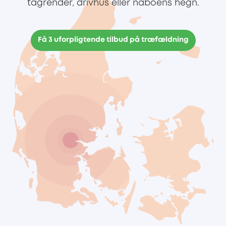
tagrender, drivhus eller naboens hegn.
Få 3 uforpligtende tilbud på træfældning