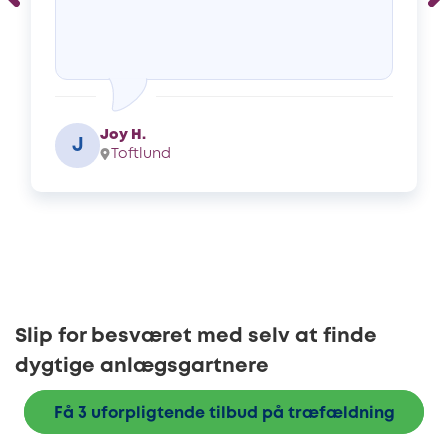
Joy H.
J
Toftlund
Slip for besværet med selv at finde
dygtige anlægsgartnere
Få 3 uforpligtende tilbud på træfældning