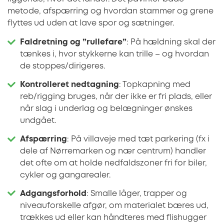
metode, afspærring og hvordan stammer og grene
flyttes ud uden at lave spor og sætninger.
Faldretning og ”rullefare”
: På hældning skal der
tænkes i, hvor stykkerne kan trille – og hvordan
de stoppes/dirigeres.
Kontrolleret nedtagning
: Topkapning med
reb/rigging bruges, når der ikke er fri plads, eller
når slag i underlag og belægninger ønskes
undgået.
Afspærring
: På villaveje med tæt parkering (fx i
dele af Nørremarken og nær centrum) handler
det ofte om at holde nedfaldszoner fri for biler,
cykler og gangarealer.
Adgangsforhold
: Smalle låger, trapper og
niveauforskelle afgør, om materialet bæres ud,
trækkes ud eller kan håndteres med flishugger