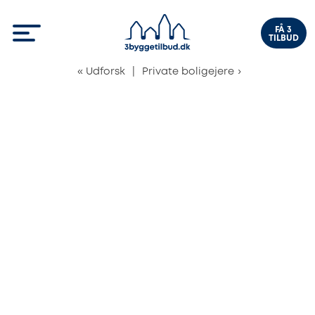
FÅ 3
TILBUD
«
Udforsk
|
Private boligejere
›