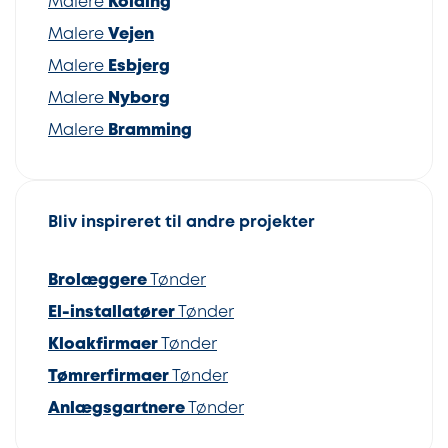
Malere
Kolding
Malere
Vejen
Malere
Esbjerg
Malere
Nyborg
Malere
Bramming
Bliv inspireret til andre projekter
Brolæggere
Tønder
El-installatører
Tønder
Kloakfirmaer
Tønder
Tømrerfirmaer
Tønder
Anlægsgartnere
Tønder