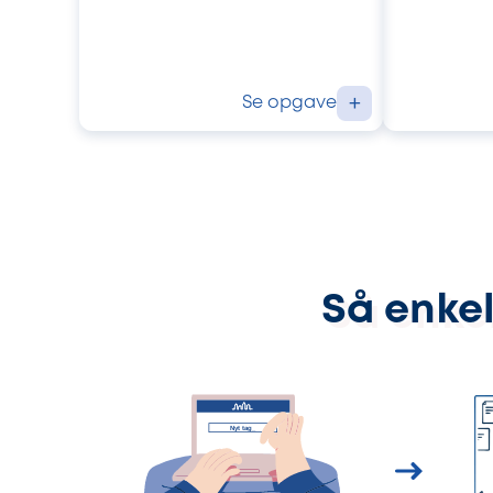
Se opgave
+
Så enkel