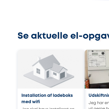
Se aktuelle el-opgav
Installation af ladeboks
Udskiftni
med wifi
Jeg har en 
vil gerne h