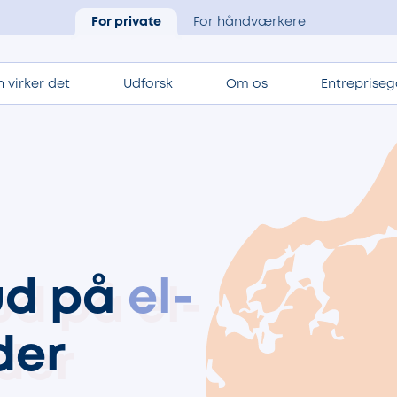
For private
For håndværkere
 virker det
Udforsk
Om os
Entrepriseg
bud på
el-
der