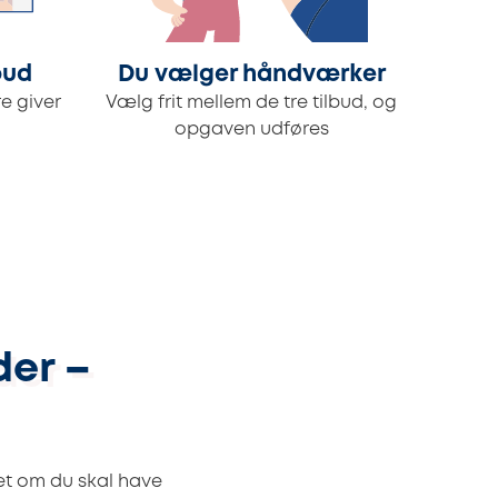
bud
Du vælger håndværker
e giver
Vælg frit mellem de tre tilbud, og
opgaven udføres
der –
et om du skal have