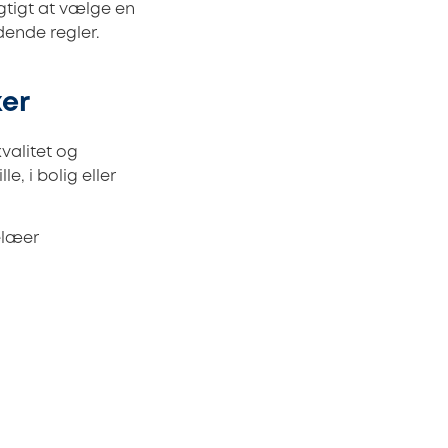
igtigt at vælge en
ldende regler.
ker
valitet og
e, i bolig eller
elæer