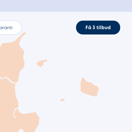
Få 3 tilbud
aranti