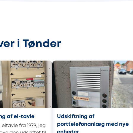
er i Tønder
ng af el-tavle
Udskiftning af
porttelefonanlæg med nye
eltavle fra 1979, jeg
enheder
ave den udskiftet til