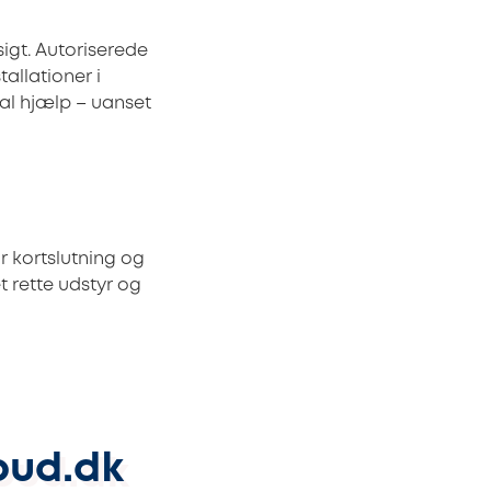
sigt. Autoriserede
tallationer i
kal hjælp – uanset
or kortslutning og
 rette udstyr og
bud.dk