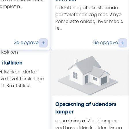
omplet n...
Udskiftning af eksisterende
porttelefonanlæg med 2 nye
komplette anlæg, hver med 6
le...
Se opgave
Se opgave
+
+
 i køkken
yt køkken, derfor
ve lavet forskellige
. Kraftstik s...
Opsætning af udendørs
lamper
opsætning af 3 udelamper -
ved hoveddør, kælderdør og