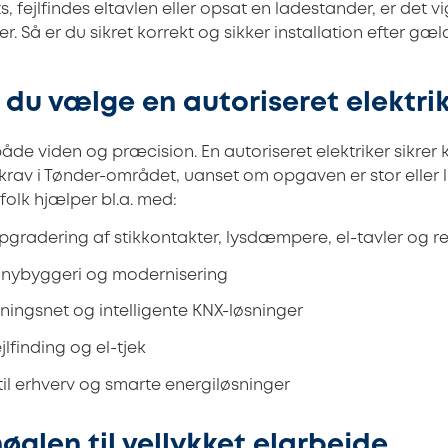
ts, fejlfindes eltavlen eller opsat en ladestander, er det v
er. Så er du sikret korrekt og sikker installation efter gæ
 du vælge en autoriseret elektri
de viden og præcision. En autoriseret elektriker sikrer k
krav i Tønder-området, uanset om opgaven er stor eller lill
folk hjælper bl.a. med:
gradering af stikkontakter, lysdæmpere, el-tavler og r
d nybyggeri og modernisering
dningsnet og intelligente KNX-løsninger
jlfinding og el-tjek
til erhverv og smarte energiløsninger
nøglen til vellykket elarbejde