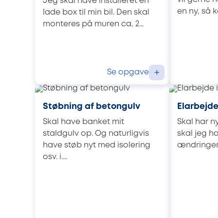
Jeg skal have installeret en
en ny, så k
lade box til min bil. Den skal
monteres på muren ca, 2...
Se opgave
+
Støbning af betongulv
Elarbejde
Skal have banket mit
Skal har n
staldgulv op. Og naturligvis
skal jeg ha
have støb nyt med isolering
ændringer: 1
osv. i....