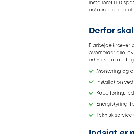
installeret LED spo
autoriseret elektrik
Derfor skal
Elarbejde kræver bå
overholder alle lov
erhverv. Lokale fag
Montering og op
Installation ve
Kabelføring, le
Energistyring, fe
Teknisk service 
Indsigt er 