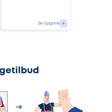
Se opgave
+
ggetilbud