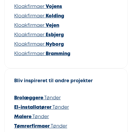
Kloakfirmaer
Vojens
Kloakfirmaer
Kolding
Kloakfirmaer
Vejen
Kloakfirmaer
Esbjerg
Kloakfirmaer
Nyborg
Kloakfirmaer
Bramming
Bliv inspireret til andre projekter
Brolæggere
Tønder
El-installatører
Tønder
Malere
Tønder
Tømrerfirmaer
Tønder