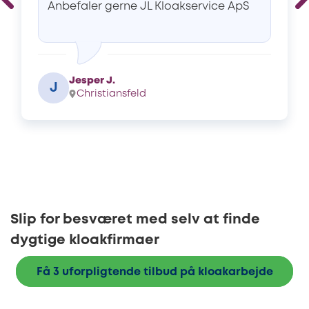
Anbefaler gerne JL Kloakservice ApS
Jesper J.
J
Christiansfeld
Slip for besværet med selv at finde
dygtige kloakfirmaer
Få 3 uforpligtende tilbud på kloakarbejde