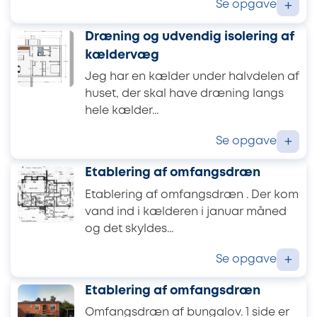
Se opgave
+
Dræning og udvendig isolering af
kældervæg
Jeg har en kælder under halvdelen af
​​huset, der skal have dræning langs
hele kælder...
Se opgave
+
Etablering af omfangsdræn
Etablering af omfangsdræn . Der kom
vand ind i kælderen i januar måned
og det skyldes...
Se opgave
+
Etablering af omfangsdræn
Omfangsdræn af bungalov. 1 side er