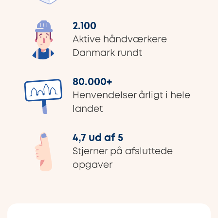
2.100
Aktive håndværkere
Danmark rundt
80.000
+
Henvendelser årligt i hele
landet
4,7 ud af 5
Stjerner på afsluttede
opgaver