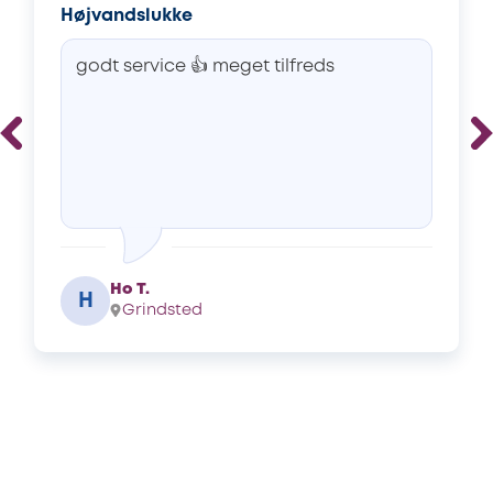
Højvandslukke
godt service 👍 meget tilfreds
Ho T.
H
Grindsted