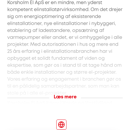
Korsholm El ApS er en mindre, men yderst
kompetent elinstallatørvirksomhed. Om det drejer
sig om energioptimering af eksisterende
elinstallationer, nye elinstallationer i nybyggeri,
etablering af ladestandere, opsætning af
varmepumper eller andet, er vi omhyggelige i alle
projekter. Med autorisationen i hus og mere end
25 års erfaring i elinstallationsbranchen har vi
opbygget et solidt fundament af viden og
ekspertise, som gør os i stand til at tage hånd om
både enkle installationer og større el-projekter.
Vores erfaring og engagement i branchen gør os
til en pålidelig samarbejdspartner, som man kan
stole på i alle el-projekter.
Læs mere
Korsholm El ApS kører i Varde og Vestjylland.
Her tilbyder vi blandt andet:
Varmepumper
Optimering af elinstallationer