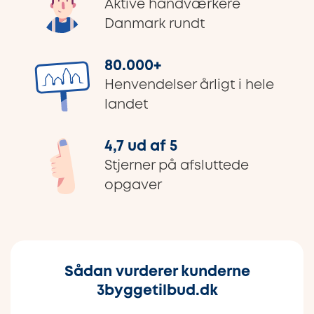
Aktive håndværkere
Danmark rundt
80.000
+
Henvendelser årligt i hele
landet
4,7 ud af 5
Stjerner på afsluttede
opgaver
Sådan vurderer kunderne
3byggetilbud.dk