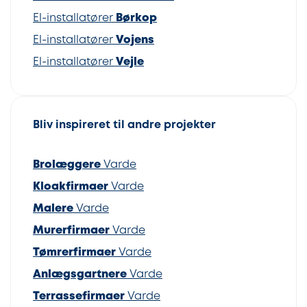
El-installatører
Børkop
El-installatører
Vojens
El-installatører
Vejle
Bliv inspireret til andre projekter
Brolæggere
Varde
Kloakfirmaer
Varde
Malere
Varde
Murerfirmaer
Varde
Tømrerfirmaer
Varde
Anlægsgartnere
Varde
Terrassefirmaer
Varde