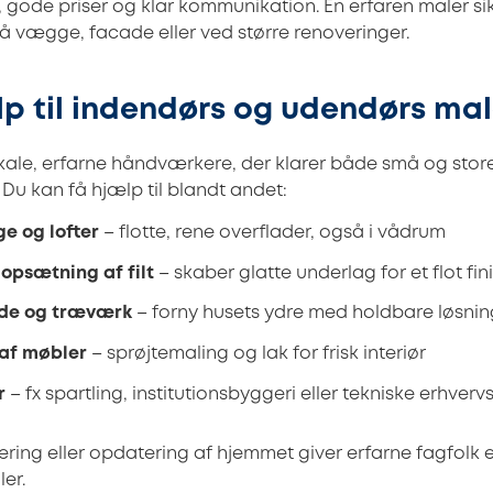
t, gode priser og klar kommunikation. En erfaren maler sik
på vægge, facade eller ved større renoveringer.
lp til indendørs og udendørs ma
lokale, erfarne håndværkere, der klarer både små og stor
 Du kan få hjælp til blandt andet:
e og lofter
– flotte, rene overflader, også i vådrum
opsætning af filt
– skaber glatte underlag for et flot fin
ade og træværk
– forny husets ydre med holdbare løsnin
af møbler
– sprøjtemaling og lak for frisk interiør
r
– fx spartling, institutionsbyggeri eller tekniske erhverv
ering eller opdatering af hjemmet giver erfarne fagfolk et
er.