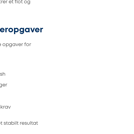
rer et flot og
leropgaver
e opgaver for
ish
ger
skrav
 stabilt resultat