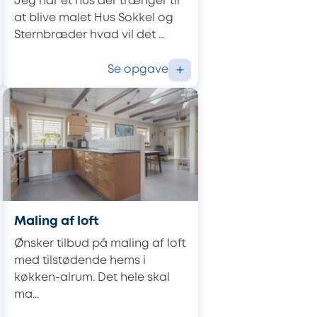
Jeg har et hus der trænger til
at blive malet Hus Sokkel og
Sternbræder hvad vil det ...
Se opgave
+
Maling af loft
Ønsker tilbud på maling af loft
med tilstødende hems i
køkken-alrum. Det hele skal
ma...