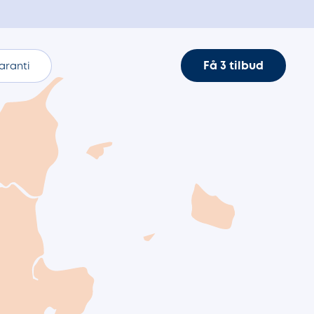
Få 3 tilbud
aranti