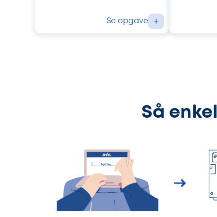
Se opgave
+
Så enkel