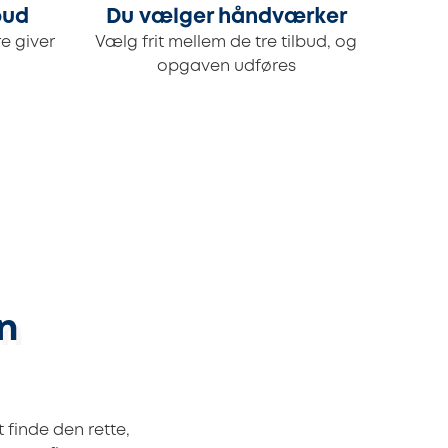
bud
Du vælger håndværker
e giver
Vælg frit mellem de tre tilbud, og
opgaven udføres
n
finde den rette,