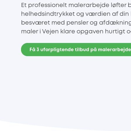
Et professionelt malerarbejde løfter
helhedsindtrykket og værdien af din bo
besværet med pensler og afdækning 
maler i Vejen klare opgaven hurtigt og
Få 3 uforpligtende tilbud på malerarbejd