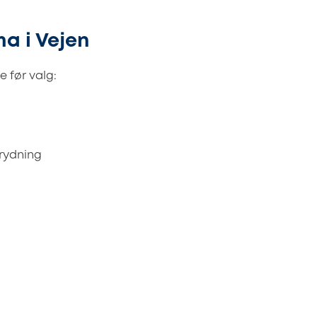
ma i Vejen
 før valg:
prydning