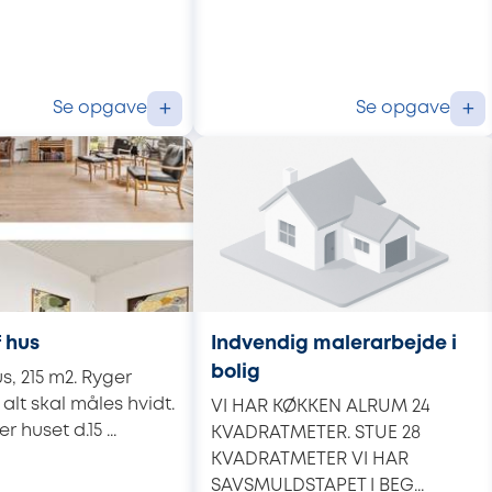
Se opgave
Se opgave
+
+
 hus
Indvendig malerarbejde i
bolig
s, 215 m2. Ryger
alt skal måles hvidt.
VI HAR KØKKEN ALRUM 24
r huset d.15 ...
KVADRATMETER. STUE 28
KVADRATMETER VI HAR
SAVSMULDSTAPET I BEG...