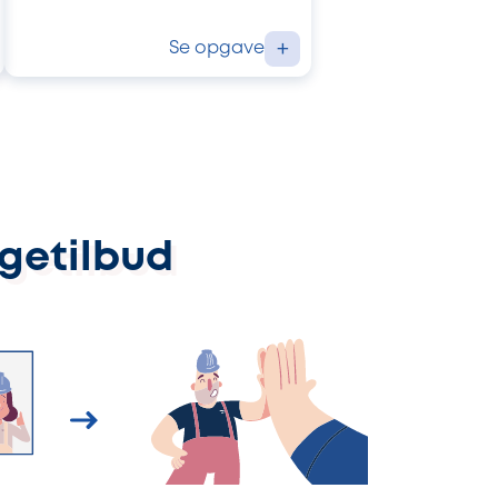
Se opgave
+
ggetilbud