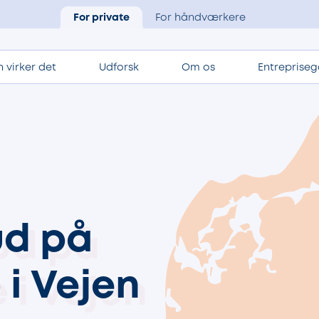
For private
For håndværkere
 virker det
Udforsk
Om os
Entrepriseg
ud på
e
i Vejen