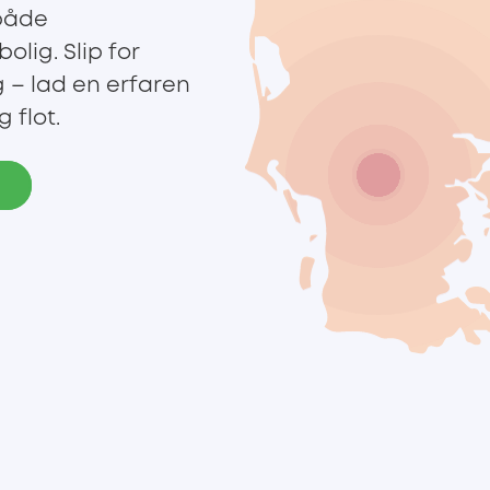
 både
lig. Slip for
– lad en erfaren
 flot.
e