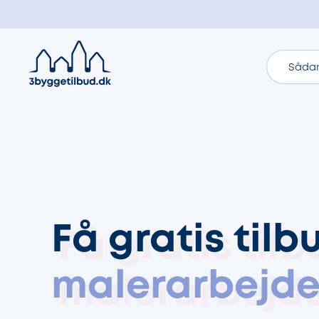
Sådan
Få gratis tilb
malerarbejd