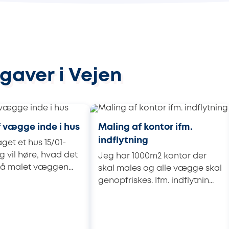
gaver i Vejen
 vægge inde i hus
Maling af kontor ifm.
indflytning
get et hus 15/01-
g vil høre, hvad det
Jeg har 1000m2 kontor der
 få malet væggen...
skal males og alle vægge skal
genopfriskes. Ifm. indflytnin...