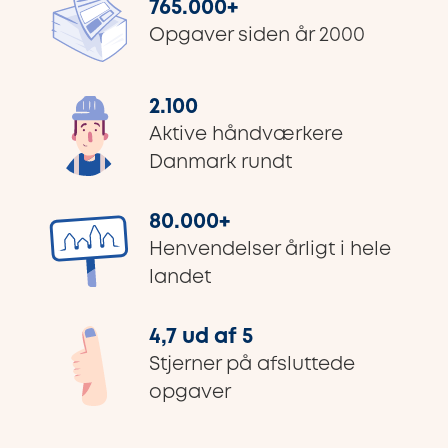
765.000
+
Opgaver siden år 2000
2.100
Aktive håndværkere
Danmark rundt
80.000
+
Henvendelser årligt i hele
landet
4,7 ud af 5
Stjerner på afsluttede
opgaver