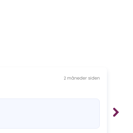
2 måneder siden
Ma
Ki