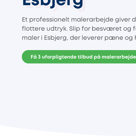
Esbjerg
Et professionelt malerarbejde giver di
flottere udtryk. Slip for besværet og 
maler i Esbjerg, der leverer pæne og 
Få 3 uforpligtende tilbud på malerarbejd