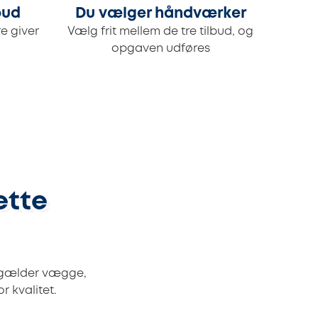
bud
Du vælger håndværker
e giver
Vælg frit mellem de tre tilbud, og
opgaven udføres
ette
t gælder vægge,
 kvalitet.