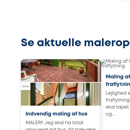
Se aktuelle malerop
Maling af
fraflytni
Lejlighed 
fraflytning
skal tape
Indvendig maling af hus
og...
MALER!! Jeg skal ha total
renoveret mit hus. Alt træværk