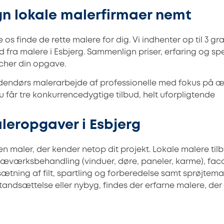
n lokale malerfirmaer nemt
 os finde de rette malere for dig. Vi indhenter op til 3 gr
d fra malere i Esbjerg. Sammenlign priser, erfaring og sp
tcher din opgave.
dendørs malerarbejde af professionelle med fokus på æ
 får tre konkurrencedygtige tilbud, helt uforpligtende
leropgaver i Esbjerg
en maler, der kender netop dit projekt. Lokale malere tilb
ræværksbehandling (vinduer, døre, paneler, karme), fa
ætning af filt, spartling og forberedelse samt sprøjtem
standsættelse eller nybyg, findes der erfarne malere, de