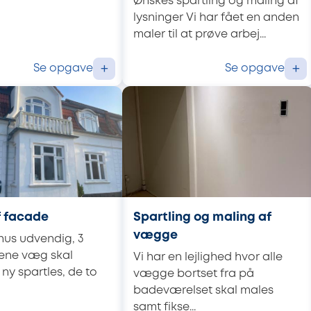
Ønskes spartling og maling af
lysninger Vi har fået en anden
maler til at prøve arbej...
Se opgave
Se opgave
+
+
f facade
Spartling og maling af
vægge
hus udvendig, 3
 ene væg skal
Vi har en lejlighed hvor alle
 ny spartles, de to
vægge bortset fra på
badeværelset skal males
samt fikse...