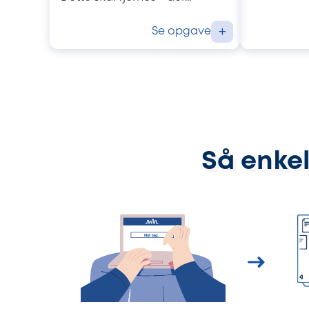
Se opgave
+
Så enkel