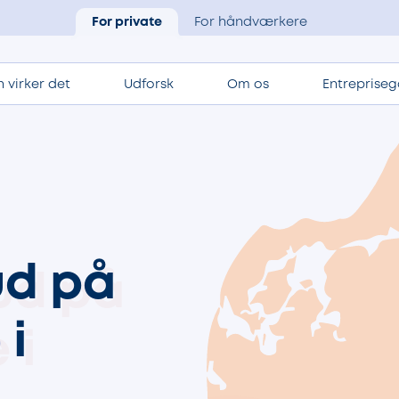
For private
For håndværkere
 virker det
Udforsk
Om os
Entrepriseg
ud på
e
i