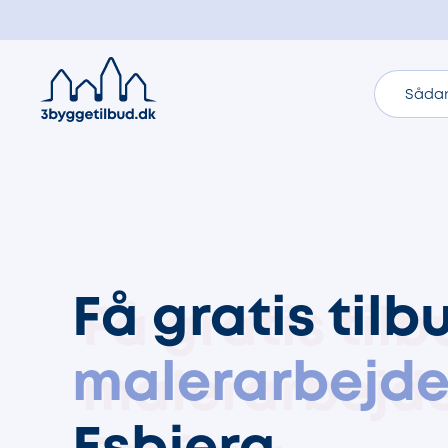
Sådan
Få gratis tilb
malerarbejd