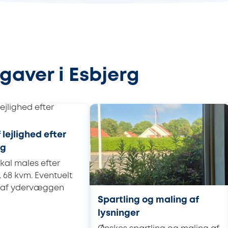
gaver i Esbjerg
 lejlighed efter
ng
skal males efter
. 68 kvm. Eventuelt
t af ydervæggen
Spartling og maling af
lysninger