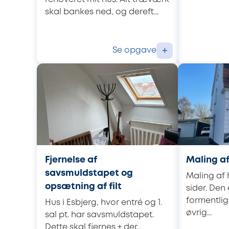
skal bankes ned, og dereft...
Se opgave
+
Fjernelse af
Maling a
savsmuldstapet og
Maling af 
opsætning af filt
sider. Den
formentlig
Hus i Esbjerg, hvor entré og 1.
øvrig...
sal pt. har savsmuldstapet.
Dette skal fjernes + der...