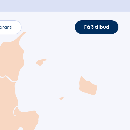
Få 3 tilbud
aranti