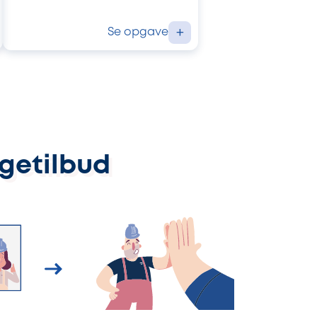
Se opgave
+
ggetilbud