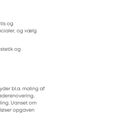
atis og
ecialer, og vælg
stetik og
yder bl.a. maling af
caderenovering,
aling. Uanset om
r løser opgaven