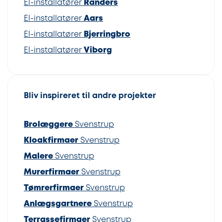
El-installatører
Randers
El-installatører
Aars
El-installatører
Bjerringbro
El-installatører
Viborg
Bliv inspireret til andre projekter
Brolæggere
Svenstrup
Kloakfirmaer
Svenstrup
Malere
Svenstrup
Murerfirmaer
Svenstrup
Tømrerfirmaer
Svenstrup
Anlægsgartnere
Svenstrup
Terrassefirmaer
Svenstrup