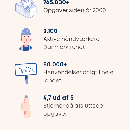
765.000
+
Opgaver siden år 2000
2.100
Aktive håndværkere
Danmark rundt
80.000
+
Henvendelser årligt i hele
landet
4,7 ud af 5
Stjerner på afsluttede
opgaver