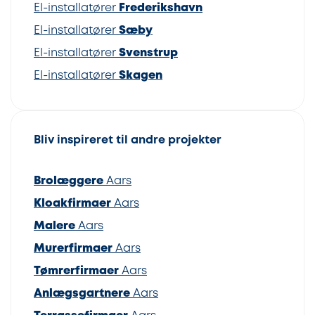
El-installatører
Frederikshavn
El-installatører
Sæby
El-installatører
Svenstrup
El-installatører
Skagen
Bliv inspireret til andre projekter
Brolæggere
Aars
Kloakfirmaer
Aars
Malere
Aars
Murerfirmaer
Aars
Tømrerfirmaer
Aars
Anlægsgartnere
Aars