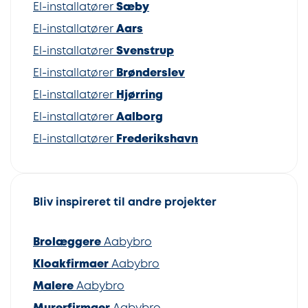
El-installatører
Sæby
El-installatører
Aars
El-installatører
Svenstrup
El-installatører
Brønderslev
El-installatører
Hjørring
El-installatører
Aalborg
El-installatører
Frederikshavn
Bliv inspireret til andre projekter
Brolæggere
Aabybro
Kloakfirmaer
Aabybro
Malere
Aabybro