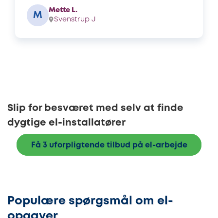
Mette L.
M
Svenstrup J
Slip for besværet med selv at finde
dygtige el-installatører
Få 3 uforpligtende tilbud på el-arbejde
Populære spørgsmål om el-
opgaver