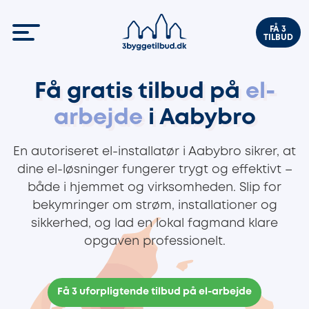
FÅ 3
TILBUD
Få gratis tilbud på
el-
arbejde
i Aabybro
En autoriseret el-installatør i Aabybro sikrer, at
dine el-løsninger fungerer trygt og effektivt –
både i hjemmet og virksomheden. Slip for
bekymringer om strøm, installationer og
sikkerhed, og lad en lokal fagmand klare
opgaven professionelt.
Få 3 uforpligtende tilbud på el-arbejde