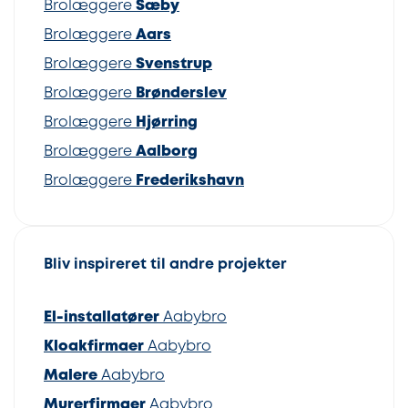
Brolæggere
Sæby
Brolæggere
Aars
Brolæggere
Svenstrup
Brolæggere
Brønderslev
Brolæggere
Hjørring
Brolæggere
Aalborg
Brolæggere
Frederikshavn
Bliv inspireret til andre projekter
El-installatører
Aabybro
Kloakfirmaer
Aabybro
Malere
Aabybro
Murerfirmaer
Aabybro