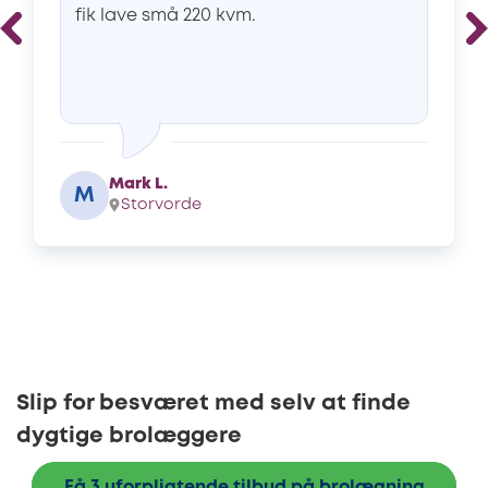
fik lave små 220 kvm.
Mark L.
M
Storvorde
Slip for besværet med selv at finde
dygtige brolæggere
Få 3 uforpligtende tilbud på brolægning