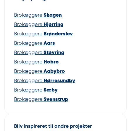
Brolæggere
Skagen
Brolæggere
Hjørring
Brolæggere
Brønderslev
Brolæggere
Aars
Brolæggere
Støvring
Brolæggere
Hobro
Brolæggere
Aabybro
Brolæggere
Nørresundby
Brolæggere
Sæby
Brolæggere
Svenstrup
Bliv inspireret til andre projekter