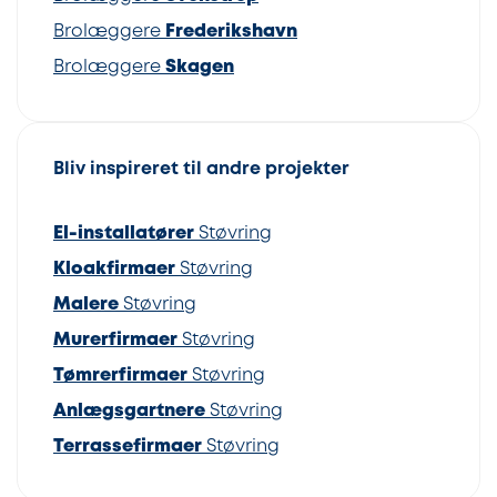
Brolæggere
Frederikshavn
Brolæggere
Skagen
Bliv inspireret til andre projekter
El-installatører
Støvring
Kloakfirmaer
Støvring
Malere
Støvring
Murerfirmaer
Støvring
Tømrerfirmaer
Støvring
Anlægsgartnere
Støvring
Terrassefirmaer
Støvring