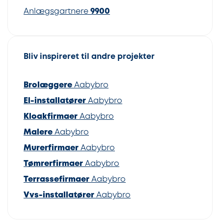
Anlægsgartnere
9900
Bliv inspireret til andre projekter
Brolæggere
Aabybro
El-installatører
Aabybro
Kloakfirmaer
Aabybro
Malere
Aabybro
Murerfirmaer
Aabybro
Tømrerfirmaer
Aabybro
Terrassefirmaer
Aabybro
Vvs-installatører
Aabybro