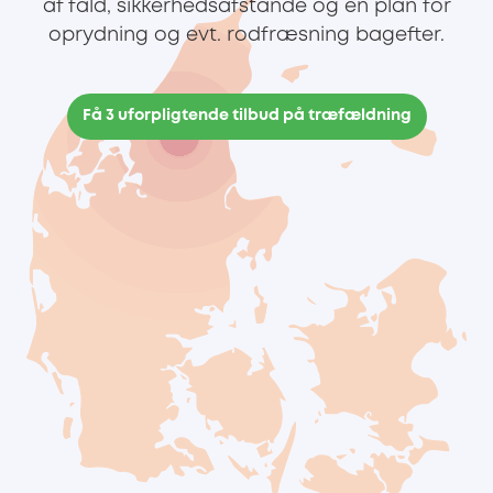
af fald, sikkerhedsafstande og en plan for
oprydning og evt. rodfræsning bagefter.
Få 3 uforpligtende tilbud på træfældning