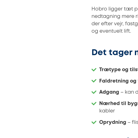
Hobro ligger tæt p
nedtagning mere ri
der efter vejr, fas
og eventuelt lift.
Det tager 
Trætype og til
Faldretning og 
Adgang
– kan d
Nærhed til bygn
kabler
Oprydning
– fl