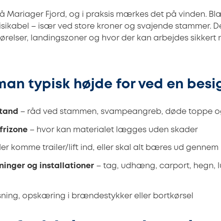
å Mariager Fjord, og i praksis mærkes det på vinden. Bl
sikabel – især ved store kroner og svajende stammer. 
tgørelser, landingszoner og hvor der kan arbejdes sikkert
man typisk højde for ved en besi
stand
– råd ved stammen, svampeangreb, døde toppe 
frizone
– hvor kan materialet lægges uden skader
er komme trailer/lift ind, eller skal alt bæres ud genne
inger og installationer
– tag, udhæng, carport, hegn, l
isning, opskæring i brændestykker eller bortkørsel