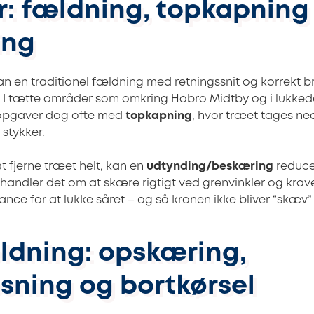
: fældning, topkapning
ing
kan en traditionel fældning med retningssnit og korrekt 
. I tætte områder som omkring Hobro Midtby og i lukkede
 opgaver dog ofte med
topkapning
, hvor træet tages ne
 stykker.
at fjerne træet helt, kan en
udtynding/beskæring
reduce
 handler det om at skære rigtigt ved grenvinkler og krav
nce for at lukke såret – og så kronen ikke bliver “skæv” 
ældning: opskæring,
sning og bortkørsel