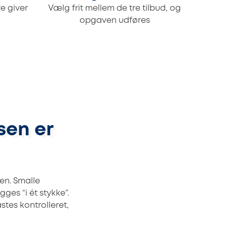
e giver
Vælg frit mellem de tre tilbud, og
opgaven udføres
sen er
en. Smalle
ges “i ét stykke”.
stes kontrolleret,