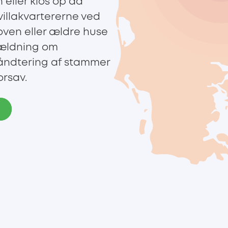
 eller klos op ad
villakvartererne ved
oven eller ældre huse
fældning om
håndtering af stammer
rsav.