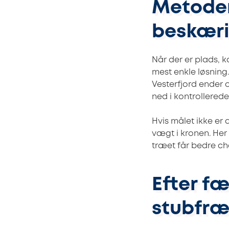
Metoder
beskær
Når der er plads, 
mest enkle løsning
Vesterfjord ender
ned i kontrollerede
Hvis målet ikke er 
vægt i kronen. Her
træet får bedre cha
Efter f
stubfræ