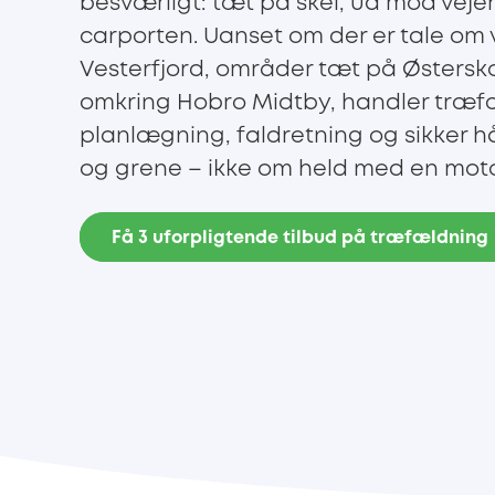
besværligt: tæt på skel, ud mod vejen
carporten. Uanset om der er tale om 
Vesterfjord, områder tæt på Østersk
omkring Hobro Midtby, handler træ
planlægning, faldretning og sikker 
og grene – ikke om held med en moto
Få 3 uforpligtende tilbud på træfældning