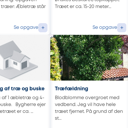
 træer: Æbletræ står
Træet er ca. 15-20 meter...
Se opgave
Se opgave
+
+
g af træ og buske
Træfældning
 af 1 æbletræ og 4-
Blodblomme overgroet med
buske. Bygherre ejer
vedbend. Jeg vil have hele
træet er ca. ...
træet fjernet. På grund af den
st...