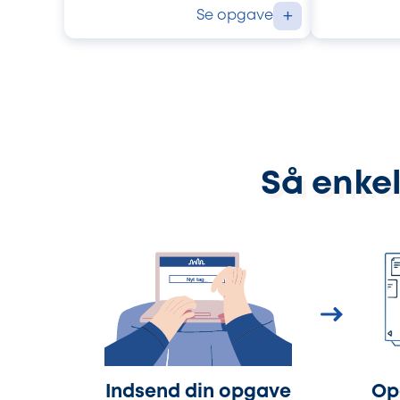
Se opgave
+
Så enkel
Indsend din opgave
Op