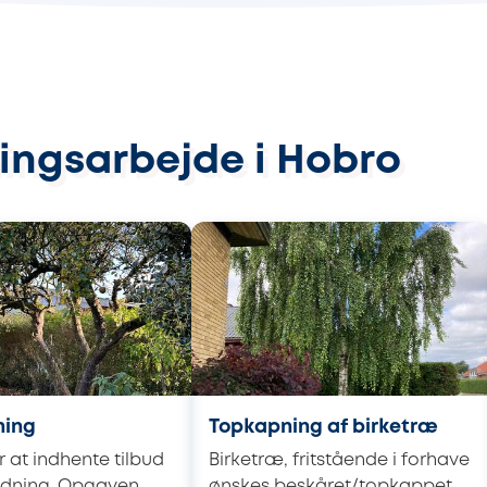
ingsarbejde i Hobro
ning
Topkapning af birketræ
 at indhente tilbud
Birketræ, fritstående i forhave
dning. Opgaven
ønskes beskåret/topkappet.