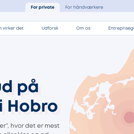
For private
For håndværkere
 virker det
Udforsk
Om os
Entrepriseg
ud på
i Hobro
er”, hvor det er mest