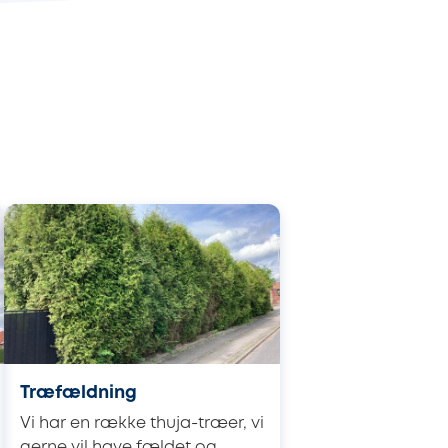
Træfældning
Vi har en række thuja-træer, vi
gerne vil have fældet og