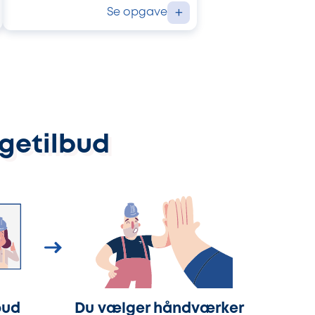
Se opgave
+
ggetilbud
bud
Du vælger håndværker