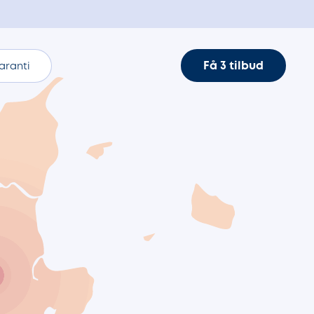
Få 3 tilbud
aranti