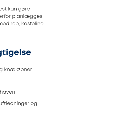
æst kan gøre
Derfor planlægges
 med reb, kasteline
gtigelse
og knækzoner
m haven
uftledninger og