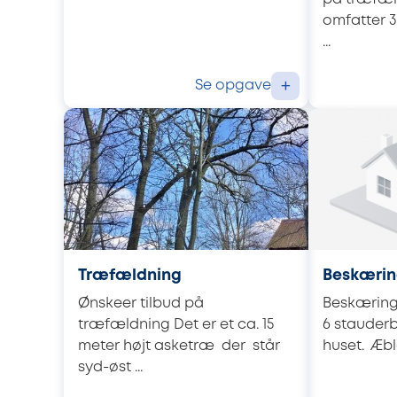
omfatter 3
...
Se opgave
+
Træfældning
Beskærin
Ønskeer tilbud på
Beskæring
træfældning Det er et ca. 15
6 stauder
meter højt asketræ der står
huset. Æble
syd-øst ...