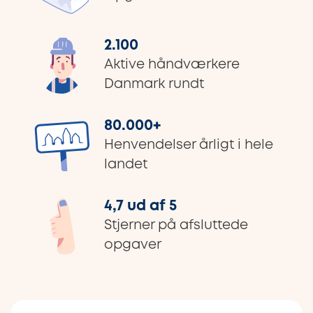
2.100
Aktive håndværkere
Danmark rundt
80.000
+
Henvendelser årligt i hele
landet
4,7 ud af 5
Stjerner på afsluttede
opgaver