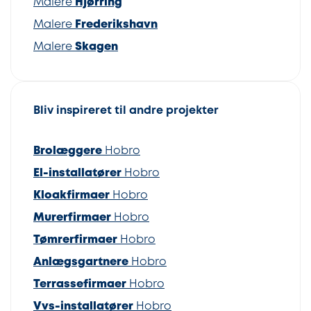
Malere
Hjørring
Malere
Frederikshavn
Malere
Skagen
Bliv inspireret til andre projekter
Brolæggere
Hobro
El-installatører
Hobro
Kloakfirmaer
Hobro
Murerfirmaer
Hobro
Tømrerfirmaer
Hobro
Anlægsgartnere
Hobro
Terrassefirmaer
Hobro
Vvs-installatører
Hobro