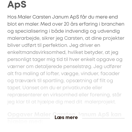
ApS
Hos Maler Carsten Janum ApS får du mere end
blot en maler. Med over 20 års erfaring i branchen
og specialisering i både indvendig og udvendig
malerarbejde, sikrer jeg Carsten, at dine projekter
bliver udført til perfektion. Jeg driver en
enkeltmandsvirksomhed, hvilket betyder, at jeg
personligt tager mig tid til hver enkelt opgave og
værner om detaljerede penselstrøg. Jeg udfører
alt fra maling af lofter, vægge, vinduer, facader
og træværk til spartling, opsætning af filt og
tapet. Uanset om du er privatkunde eller
repræsenterer en virksomhed eller forening, står
jeg klar til at hjælpe dig med dit malerprojekt.
Opgaver Maler Carsten Janum ApS kan
Læs mere
hjælpe med: