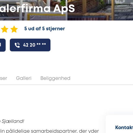
alerfirma ApS
5 ud af 5 stjerner
l
42 20 ** **
ser
Galleri
Beliggenhed
e Sjælland!
Kontakt
in pålidelige samarbejdspartner, der yder