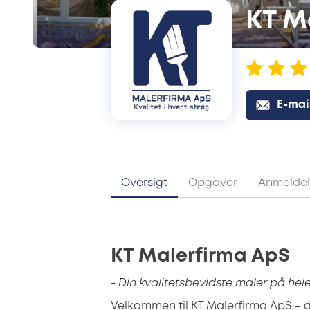
KT M
E-mai
Oversigt
Opgaver
Anmeldel
KT Malerfirma ApS
- Din kvalitetsbevidste maler på hel
Velkommen til KT Malerfirma ApS – d