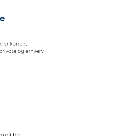
re
, er korrekt
private og erhverv.
m alt fra