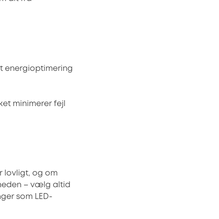
ret energioptimering
ket minimerer fejl
 lovligt, og om
rheden – vælg altid
inger som LED-