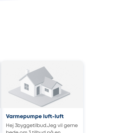
Varmepumpe luft-luft
Hej 3byggetilbud.Jeg vil gerne
bede om 3 tilbud på en