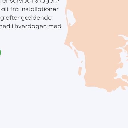
l el-service i Skagen?
 alt fra installationer
t og efter gældende
yghed i hverdagen med