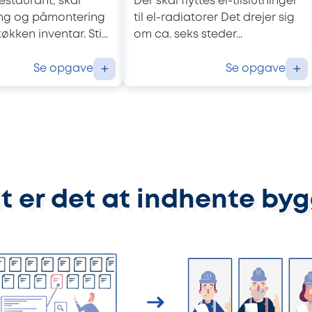
restaurant, skal
Der skal flyttes el-tilslutninger
ng og påmontering
til el-radiatorer Det drejer sig
køkken inventar. Sti...
om ca. seks steder...
Se opgave
Se opgave
+
+
t er det at indhente by