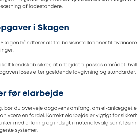
opsætning af ladestandere.
opgaver i Skagen
i Skagen håndterer alt fra basisinstallationer til avance
inger.
okalt kendskab sikrer, at arbejdet tilpasses området, hvil
opgaven løses efter gældende lovgivning og standarder.
er før elarbejde
g, bør du overveje opgavens omfang, om el-anlægget er
n være en fordel. Korrekt elarbejde er vigtigt for sikke
triker med erfaring og indsigt i materialevalg samt løsn
igente systemer.