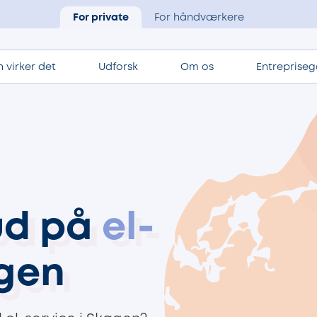
For private
For håndværkere
 virker det
Udforsk
Om os
Entrepriseg
bud på
el-
gen