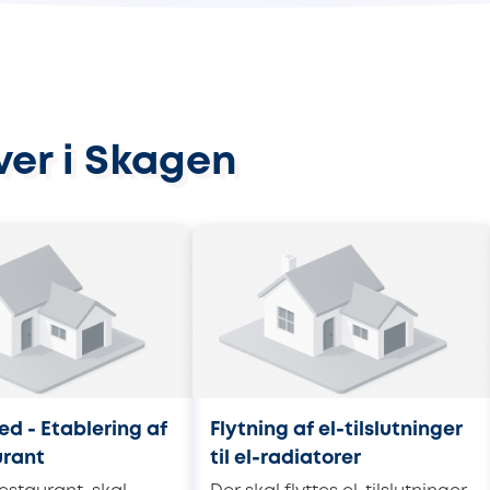
ver i Skagen
d - Etablering af
Flytning af el-tilslutninger
urant
til el-radiatorer