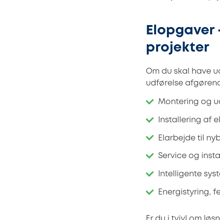
Elopgaver –
projekter
Om du skal have uds
udførelse afgørend
Montering og ud
Installering af
Elarbejde til n
Service og inst
Intelligente sys
Energistyring, f
Er du i tvivl om løs