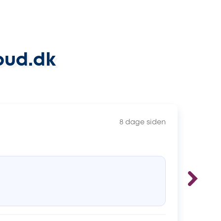
bud.dk
8 dage siden
Eta
Hu