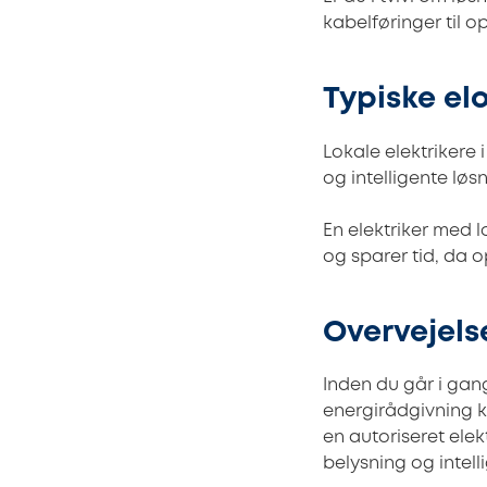
kabelføringer til 
Typiske el
Lokale elektrikere 
og intelligente løsn
En elektriker med l
og sparer tid, da 
Overvejels
Inden du går i gan
energirådgivning ka
en autoriseret elek
belysning og intell