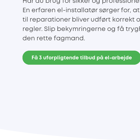
Har du brug for sikker og professione
En erfaren el-installatør sørger for, at
til reparationer bliver udført korrek
regler. Slip bekymringerne og få tr
den rette fagmand.
Få 3 uforpligtende tilbud på el-arbejde