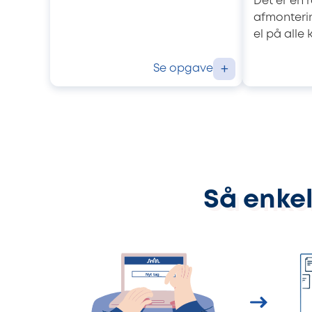
Det er en 
afmonteri
el på alle 
Se opgave
+
Så enkel