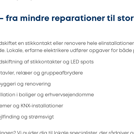
 fra mindre reparationer til sto
kiftet en stikkontakt eller renovere hele elinstallationen
e. Lokale, erfarne elektrikere udfører opgaver for både 
skiftning af stikkontakter og LED spots
 eltavler, relæer og gruppeafbrydere
ybyggeri og renovering
allation i boliger og erhvervsejendomme
temer og KNX-installationer
ejlfinding og strømsvigt
ningen? Vi guider dig til lokale specialister, der rådgiver o