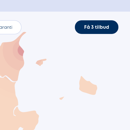
Få 3 tilbud
aranti