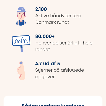
2.100
Aktive håndværkere
Danmark rundt
80.000
+
Henvendelser årligt i hele
landet
4,7 ud af 5
Stjerner på afsluttede
opgaver