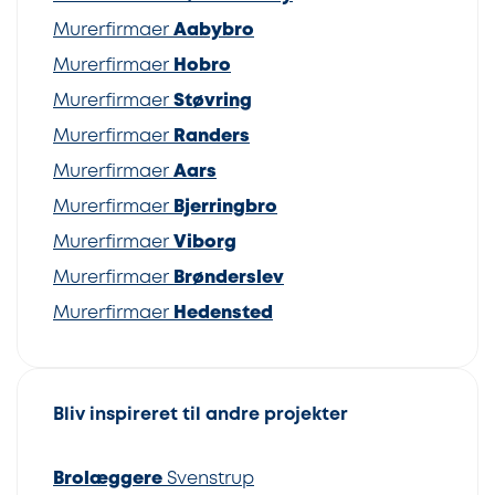
Murerfirmaer
Aabybro
Murerfirmaer
Hobro
Murerfirmaer
Støvring
Murerfirmaer
Randers
Murerfirmaer
Aars
Murerfirmaer
Bjerringbro
Murerfirmaer
Viborg
Murerfirmaer
Brønderslev
Murerfirmaer
Hedensted
Bliv inspireret til andre projekter
Brolæggere
Svenstrup