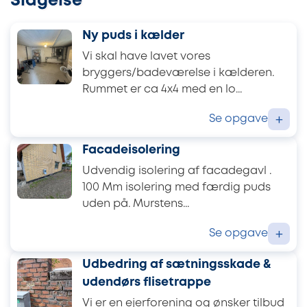
Slagelse
Ny puds i kælder
Vi skal have lavet vores
bryggers/badeværelse i kælderen.
Rummet er ca 4x4 med en lo...
Se opgave
+
Facadeisolering
Udvendig isolering af facadegavl .
100 Mm isolering med færdig puds
uden på. Murstens...
Se opgave
+
Udbedring af sætningsskade &
udendørs flisetrappe
Vi er en ejerforening og ønsker tilbud