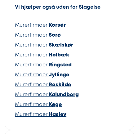
Vi hjælper også uden for Slagelse
Murerfirmaer
Korsør
Murerfirmaer
Sorø
Murerfirmaer
Skælskør
Murerfirmaer
Holbæk
Murerfirmaer
Ringsted
Murerfirmaer
Jyllinge
Murerfirmaer
Roskilde
Murerfirmaer
Kalundborg
Murerfirmaer
Køge
Murerfirmaer
Haslev