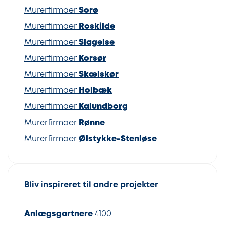
Murerfirmaer
Sorø
Murerfirmaer
Roskilde
Murerfirmaer
Slagelse
Murerfirmaer
Korsør
Murerfirmaer
Skælskør
Murerfirmaer
Holbæk
Murerfirmaer
Kalundborg
Murerfirmaer
Rønne
Murerfirmaer
Ølstykke-Stenløse
Bliv inspireret til andre projekter
Anlægsgartnere
4100