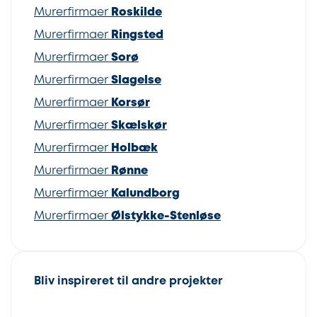
Murerfirmaer
Roskilde
Murerfirmaer
Ringsted
Murerfirmaer
Sorø
Murerfirmaer
Slagelse
Murerfirmaer
Korsør
Murerfirmaer
Skælskør
Murerfirmaer
Holbæk
Murerfirmaer
Rønne
Murerfirmaer
Kalundborg
Murerfirmaer
Ølstykke-Stenløse
Bliv inspireret til andre projekter