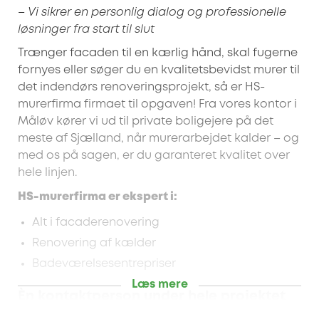
– Vi sikrer en personlig dialog og professionelle
løsninger fra start til slut
Trænger facaden til en kærlig hånd, skal fugerne
fornyes eller søger du en kvalitetsbevidst murer til
det indendørs renoveringsprojekt, så er HS-
murerfirma firmaet til opgaven! Fra vores kontor i
Måløv kører vi ud til private boligejere på det
meste af Sjælland, når murerarbejdet kalder – og
med os på sagen, er du garanteret kvalitet over
hele linjen.
HS-murerfirma er ekspert i:
Alt i facaderenovering
Renovering af kælder
Badeværelsesentrepriser
Læs mere
Èn kontaktperson under hele projektet