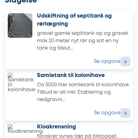
Slagelse
Udskiftning af septitank og
rørlægning
gravet gamle septitank op og gravet
max 20 meter nyt rør og sat en ny
tank og tilslut...
Se opgave
+
Samletank til kolonihave
Ca 3000 liter samletank til kolonihave
Tilbud er alt inkl. Etablering og
nedgravni...
Se opgave
+
Kloakrensning
Kloakrør synes tæt på tilstoppet.