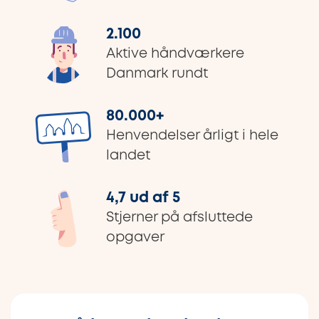
2.100
Aktive håndværkere
Danmark rundt
80.000
+
Henvendelser årligt i hele
landet
4,7 ud af 5
Stjerner på afsluttede
opgaver