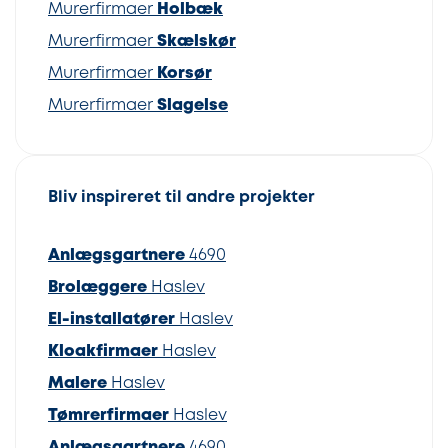
Murerfirmaer
Holbæk
Murerfirmaer
Skælskør
Murerfirmaer
Korsør
Murerfirmaer
Slagelse
Bliv inspireret til andre projekter
Anlægsgartnere
4690
Brolæggere
Haslev
El-installatører
Haslev
Kloakfirmaer
Haslev
Malere
Haslev
Tømrerfirmaer
Haslev
Anlægsgartnere
4690