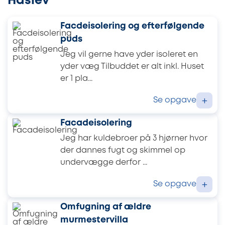
Haslev
Facdeisolering og efterfølgende
puds
Jeg vil gerne have yder isoleret en
yder væg Tilbuddet er alt inkl. Huset
er 1 pla...
Se opgave
+
Facadeisolering
Jeg har kuldebroer på 3 hjørner hvor
der dannes fugt og skimmel op
undervægge derfor ...
Se opgave
+
Omfugning af ældre
murmestervilla