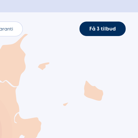
Få 3 tilbud
aranti