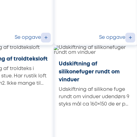
Se opgave
Se opgave
+
+
 af troldteksloft
Udskiftning af
af troldteks i
silikonefuger rundt om
tue. Har rustik loft
vinduer
2. Ikke mange til...
Udskiftning af silikone fuge
rundt om vinduer udendørs 9
styks mål ca 160×150 de er p...