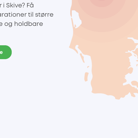
i Skive? Få
rationer til større
te og holdbare
de