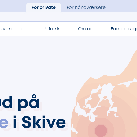
For private
For håndværkere
 virker det
Udforsk
Om os
Entrepriseg
ud på
e
i Skive