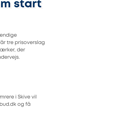
m start
vendige
år tre prisoverslag
ærker, der
dervejs.
rere i Skive vil
lbud.dk og få