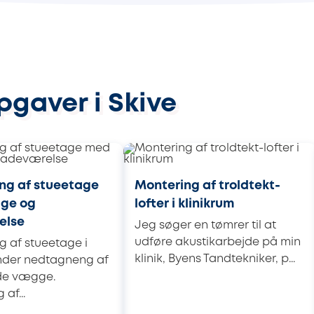
pgaver i Skive
g af stueetage
Montering af troldtekt-
ge og
lofter i klinikrum
else
Jeg søger en tømrer til at
udføre akustikarbejde på min
 af stueetage i
klinik, Byens Tandtekniker, p...
under nedtagneng af
de vægge.
af...