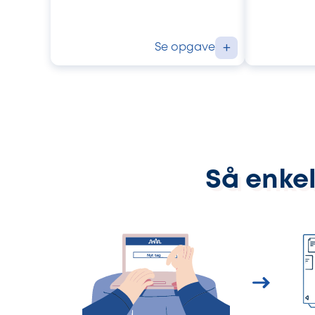
Se opgave
+
Så enkel