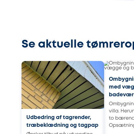
Se aktuelle tømrero
Ombygnin
med væg
badevær
Ombygning
villa. Her
Udbedring af tagrender,
to bæren
træbeklædning og tagpap
Opsætning 