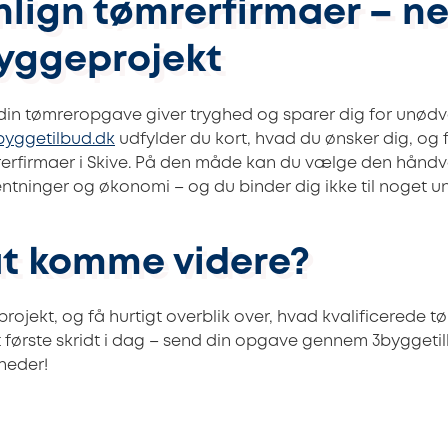
ign tømrerfirmaer – ne
byggeprojekt
å din tømreropgave giver tryghed og sparer dig for unød
byggetilbud.dk
udfylder du kort, hvad du ønsker dig, og f
mrerfirmaer i Skive. På den måde kan du vælge den håndv
ntninger og økonomi – og du binder dig ikke til noget un
 at komme videre?
projekt, og få hurtigt overblik over, hvad kvalificerede tøm
et første skridt i dag – send din opgave gennem 3byggeti
gheder!