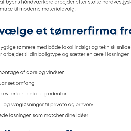
f byens håndværkere arbejder efter stolte nordvestjysk
 limtræ til moderne materialevalg.
 vælge et tømrerfirma fr
gtige tømrere med både lokal indsigt og teknisk snilde
r arbejdet til din boligtype og sætter en ære i løsninger, 
ontage af døre og vinduer
 uanset omfang
træværk indenfor og udenfor
t- og vægløsninger til private og erhverv
lede løsninger, som matcher dine idéer