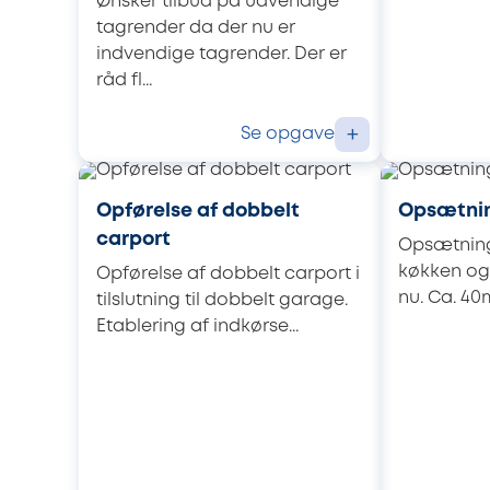
Ønsker tilbud på udvendige
tagrender da der nu er
indvendige tagrender. Der er
råd fl...
Se opgave
+
Opførelse af dobbelt
Opsætning
carport
Opsætning 
køkken og s
Opførelse af dobbelt carport i
nu. Ca. 40m
tilslutning til dobbelt garage.
Etablering af indkørse...