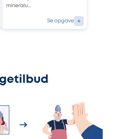
mineralu...
Se opgave
+
ggetilbud