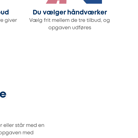
bud
Du vælger håndværker
e giver
Vælg frit mellem de tre tilbud, og
opgaven udføres
le
 eller står med en
te opgaven med