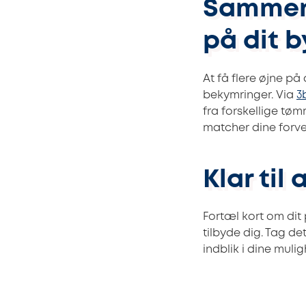
Sammenl
på dit 
At få flere øjne p
bekymringer. Via
3
fra forskellige tø
matcher dine forve
Klar til
Fortæl kort om dit 
tilbyde dig. Tag d
indblik i dine muli