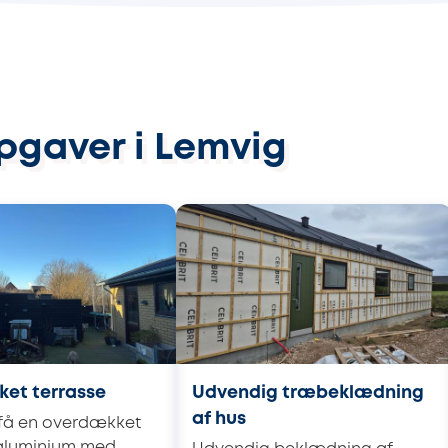
pgaver i Lemvig
et terrasse
Udvendig træbeklædning
af hus
 få en overdækket
 aluminium med