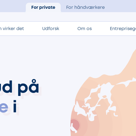
For private
For håndværkere
 virker det
Udforsk
Om os
Entrepriseg
ud på
e
i