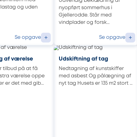
Udvendig beklædning af
glastag og uden
nyopført sommerhus i
Gjellerodde. Står med
vindplader og forsk...
Se opgave
Se opgave
+
+
g af værelse
Udskiftning af tag
 tilbud på at få
Nedtagning af kunstskiffer
kstra værelse oppe
med asbest Og pålægning af
Her er det med gib...
nyt tag Husets er 135 m2 stort ...