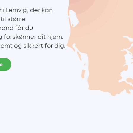
 i Lemvig, der kan
il større
mand får du
g forskønner dit hjem.
mt og sikkert for dig.
de