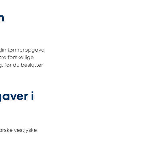
n
e din tømreropgave,
re forskellige
, før du beslutter
aver i
barske vestjyske