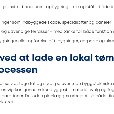
agkonstruktioner samt opbygning i træ og stål – både tr
sninger som indbyggede skabe, speciallofter og paneler
r og udvendige terrasser – med tanke for både funktion
ninger eller opførelse af tilbygninger, carporte og sku
ved at lade en lokal tøm
rocessen
t selv at tage fat og stødt på uventede byggetekniske u
 Lemvig kan gennemskue byggestil, materialevalg og fug
eparationer. Desuden planlægges arbejdet, så både din
kteret.