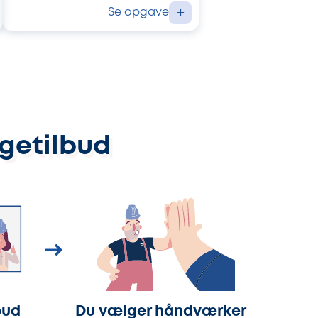
Se opgave
+
ggetilbud
bud
Du vælger håndværker