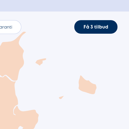
Få 3 tilbud
aranti