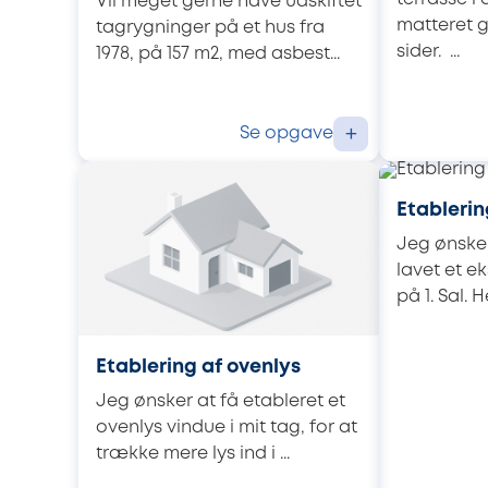
Vil meget gerne have udskiftet
matteret 
tagrygninger på et hus fra
sider. ...
1978, på 157 m2, med asbest...
Se opgave
+
Etablerin
Jeg ønsker
lavet et e
på 1. Sal. 
Etablering af ovenlys
Jeg ønsker at få etableret et
ovenlys vindue i mit tag, for at
trække mere lys ind i ...