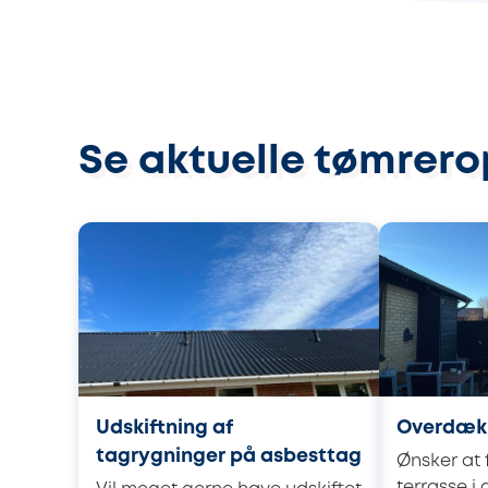
Se aktuelle tømrero
Udskiftning af
Overdækk
tagrygninger på asbesttag
Ønsker at
terrasse i