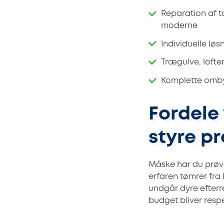
Reparation af t
moderne
Individuelle lø
Trægulve, lofte
Komplette ombyg
Fordele 
styre p
Måske har du prøve
erfaren tømrer fra
undgår dyre efterr
budget bliver respe