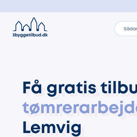
Sådan
Få gratis tilb
tømrerarbejd
Lemvig