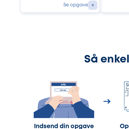
Se opgave
+
Så enkel
Indsend din opgave
Op