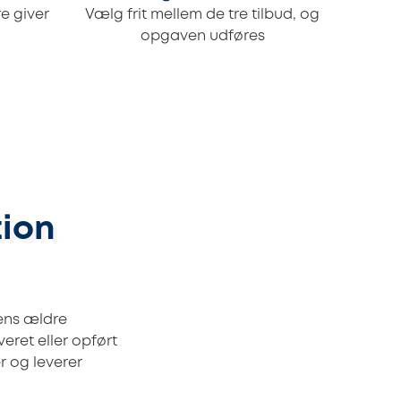
e giver
Vælg frit mellem de tre tilbud, og
opgaven udføres
tion
yens ældre
eret eller opført
r og leverer