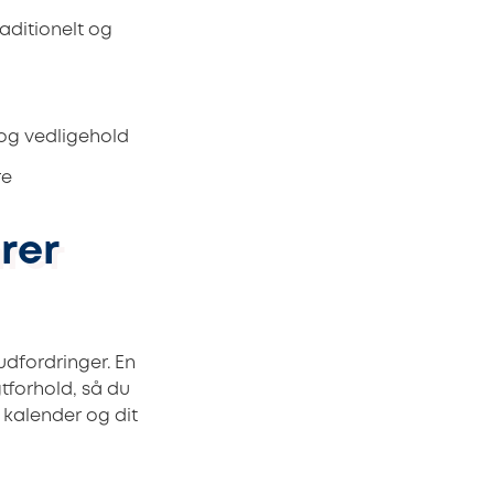
aditionelt og
 og vedligehold
re
rer
dfordringer. En
tforhold, så du
 kalender og dit