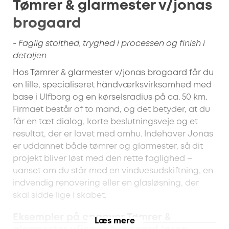
Tømrer & glarmester v/jonas
brogaard
- Faglig stolthed, tryghed i processen og finish i
detaljen
Hos Tømrer & glarmester v/jonas brogaard får du
en lille, specialiseret håndværksvirksomhed med
base i Ulfborg og en kørselsradius på ca. 50 km.
Firmaet består af to mand, og det betyder, at du
får en tæt dialog, korte beslutningsveje og et
resultat, der er lavet med omhu. Indehaver Jonas
er uddannet både tømrer og glarmester, så dit
projekt bliver løst med den rette faglighed –
uanset om du står med en vinduesudskiftning, en
indvendig renovering eller en glasløsning, der
skal sidde lige i skabet.
Eksempler på opgaver Tømrer &
Læs mere