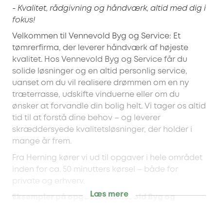
- Kvalitet, rådgivning og håndværk, altid med dig i
fokus!
Velkommen til Vennevold Byg og Service: Et
tømrerfirma, der leverer håndværk af højeste
kvalitet. Hos Vennevold Byg og Service får du
solide løsninger og en altid personlig service,
uanset om du vil realisere drømmen om en ny
træterrasse, udskifte vinduerne eller om du
ønsker at forvandle din bolig helt. Vi tager os altid
tid til at forstå dine behov – og leverer
skræddersyede kvalitetsløsninger, der holder i
mange år frem.
Fra Herning kører vi ud til opgaver i hele området
inden for ca. 50 minutters kørsel – både for
private og erhverv.
Læs mere
Eksempler på opgaver Vennevold Byg og
Service løser: