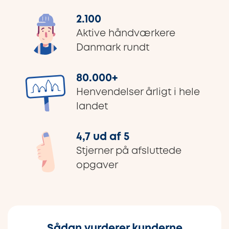
2.100
Aktive håndværkere
Danmark rundt
80.000
+
Henvendelser årligt i hele
landet
4,7 ud af 5
Stjerner på afsluttede
opgaver
Sådan vurderer kunderne