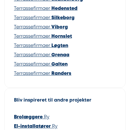
Terrassefirmaer
Hedensted
Terrassefirmaer
Silkeborg
Terrassefirmaer
Viborg
Terrassefirmaer
Hornslet
Terrassefirmaer
Løgten
Terrassefirmaer
Grenaa
Terrassefirmaer
Galten
Terrassefirmaer
Randers
Bliv inspireret til andre projekter
Brolæggere
Ry
El-installatører
Ry