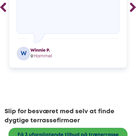
Winnie P.
W
Hammel
Slip for besværet med selv at finde
dygtige terrassefirmaer
Få 3 uforpligtende tilbud på træterrasse