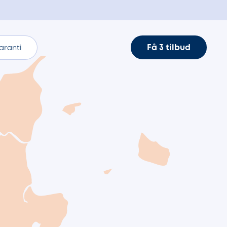
Få 3 tilbud
aranti