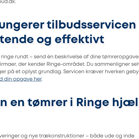
ud.dk.
ungerer tilbudsservicen
tende og effektivt
t ringe rundt – send én beskrivelse af dine tømreropgaver
erfirmaer, der kender Ringe-området. Du sammenligner sel
ger på et oplyst grundlag. Servicen kræver hverken gebyre
d din opgave her
.
n en tømrer i Ringe hjæ
veringer og nye trækonstruktioner – både ude og inde