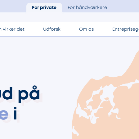
For private
For håndværkere
 virker det
Udforsk
Om os
Entrepriseg
ud på
e
i