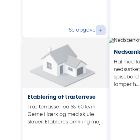
Se opgave
+
Nedsænkn
Hal med k
nedsunket 
spisebord 
lamper h...
Etablering af træterrese
Træ terrasse i ca 55-60 kvm.
Gerne i lærk og med skjule
skruer. Etableres omkring maj...