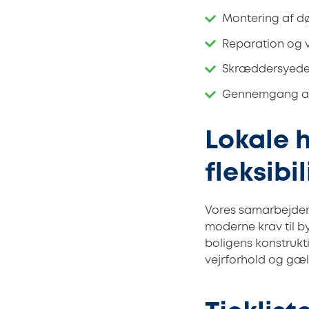
Montering af dø
Reparation og v
Skræddersyede 
Gennemgang af m
Lokale 
fleksibil
Vores samarbejden
moderne krav til b
boligens konstrukt
vejrforhold og gæ