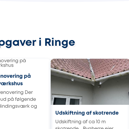
pgaver i Ringe
novering på
værkshus
renovering Der
bud på følgende
 Bindingsværk og
Udskiftning af skotrende
Udskiftning af ca 10 m
skotrende. Bygherre ejer