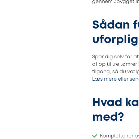
gennem 3byggetilb
Sådan f
uforplig
Spar dig selv for a
af op til tre tømr
tilgang, så du væl
Læs mere eller sen
Hvad ka
med?
Komplette reno