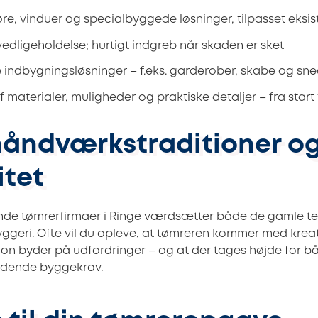
re, vinduer og specialbyggede løsninger, tilpasset eksi
edligeholdelse; hurtigt indgreb når skaden er sket
indbygningsløsninger – f.eks. garderober, skabe og sn
aterialer, muligheder og praktiske detaljer – fra start t
håndværkstraditioner o
itet
de tømrerfirmaer i Ringe værdsætter både de gamle te
yggeri. Ofte vil du opleve, at tømreren kommer med kreat
ion byder på udfordringer – og at der tages højde for b
ldende byggekrav.