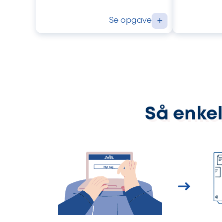
Se opgave
+
Så enkel