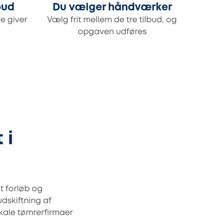
bud
Du vælger håndværker
e giver
Vælg frit mellem de tre tilbud, og
opgaven udføres
 i
it forløb og
dskiftning af
kale tømrerfirmaer