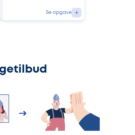
Se opgave
+
ggetilbud