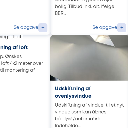
bolig. Tilbud inkl. alt. Ifølge
BBR...
Se opgave
Se opgave
+
+
ing af loft
ip. Ønskes
loft 4x2 meter over
til montering af
Udskiftning af
ovenlysvindue
Udskiftning af vindue, til et nyt
vindue som kan åbnes
trådløst/automatisk.
Indeholde...