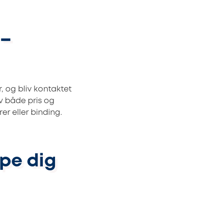
 –
, og bliv kontaktet
v både pris og
r eller binding.
lpe dig