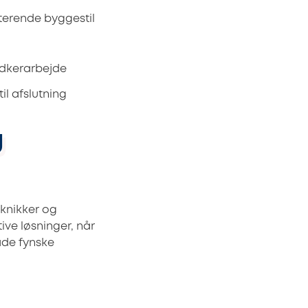
sterende byggestil
edkerarbejde
il afslutning
g
knikker og
ive løsninger, når
åde fynske