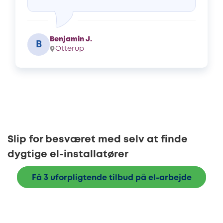
Benjamin J.
B
Otterup
Slip for besværet med selv at finde
dygtige el-installatører
Få 3 uforpligtende tilbud på el-arbejde