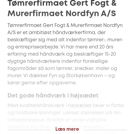
Tømrerfirmaet Gert Fogt &
Murerfirmaet Nordfyn A/S
Tømrerfirmaet Gert Fogt & Murerfirmaet Nordfyn
A/S er et ambitiøst håndværkerfirma, der
beskæftiger sig med alt indenfor tømrer-, murer-
og entreprisearbejde. Vi har mere end 20 års
erfaring med håndværk og beskæftiger 15-20
dygtige håndværkere indenfor forskellige
fagområder så som tømrer, snedker, maler og
murer. Vi dækker Fyn og Storkøbenhavn – og
kører gerne efter opgaverne.
Det gode håndværk i højsædet
Med kvalitetshåndværk i højsædet laver vi flotte
og holdbare løsninger, uanset størrelsen på din
arbejdsopgave. Kvalitet er vores vigtigste
målestok og du er derfor sikret arbejde i
Læs mere