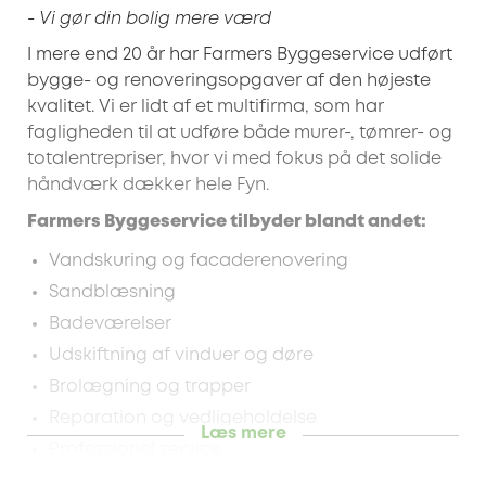
- Vi gør din bolig mere værd
I mere end 20 år har Farmers Byggeservice udført
bygge- og renoveringsopgaver af den højeste
kvalitet. Vi er lidt af et multifirma, som har
fagligheden til at udføre både murer-, tømrer- og
totalentrepriser, hvor vi med fokus på det solide
håndværk dækker hele Fyn.
Farmers Byggeservice tilbyder blandt andet:
Vandskuring og facaderenovering
Sandblæsning
Badeværelser
Udskiftning af vinduer og døre
Brolægning og trapper
Reparation og vedligeholdelse
Læs mere
Professionel service
Konkurrencedygtige priser