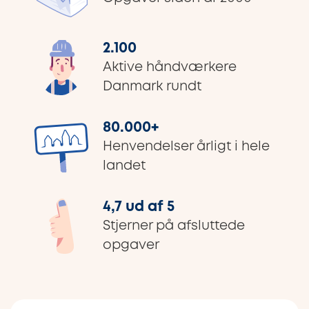
2.100
Aktive håndværkere
Danmark rundt
80.000
+
Henvendelser årligt i hele
landet
4,7 ud af 5
Stjerner på afsluttede
opgaver