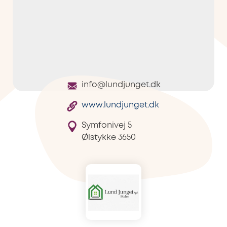
info@lundjunget.dk
www.lundjunget.dk
Symfonivej 5
Ølstykke
3650