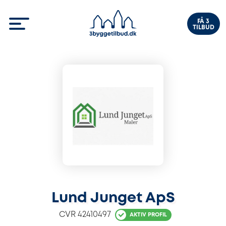
FÅ 3
TILBUD
Lund Junget ApS
CVR
42410497
AKTIV PROFIL