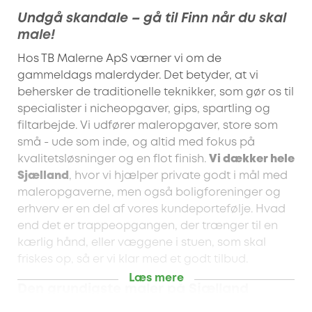
Undgå skandale – gå til Finn når du skal
male!
Hos TB Malerne ApS værner vi om de
gammeldags malerdyder. Det betyder, at vi
behersker de traditionelle teknikker, som gør os til
specialister i nicheopgaver, gips, spartling og
filtarbejde. Vi udfører maleropgaver, store som
små - ude som inde, og altid med fokus på
kvalitetsløsninger og en flot finish.
Vi dækker hele
Sjælland
, hvor vi hjælper private godt i mål med
maleropgaverne, men også boligforeninger og
erhverv er en del af vores kundeportefølje. Hvad
end det er trappeopgangen, der trænger til en
kærlig hånd, eller væggene i stuen, som skal
friskes op, så er vi klar med et godt tilbud.
Læs mere
Den grundigste maler på Sjælland