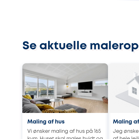
Se aktuelle malerop
Maling af hus
Maling af
Vi ønsker maling af hus på 165
Jeg ønsker
kvm. Huset skal males hvidt og
af hele lej