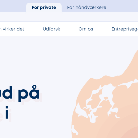
For private
For håndværkere
 virker det
Udforsk
Om os
Entrepriseg
ud på
e
i