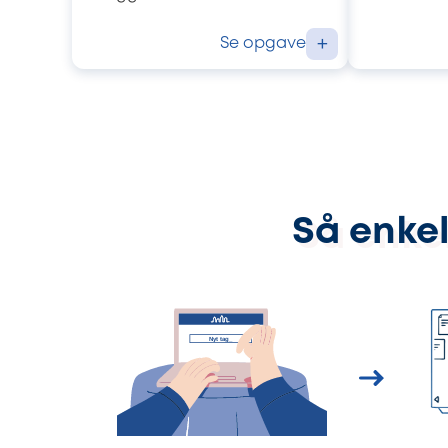
Se opgave
+
Så enkel