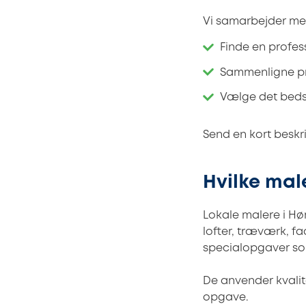
Vi samarbejder med
Finde en profess
Sammenligne pri
Vælge det beds
Send en kort beskri
Hvilke mal
Lokale malere i H
lofter, træværk, fa
specialopgaver so
De anvender kvalite
opgave.