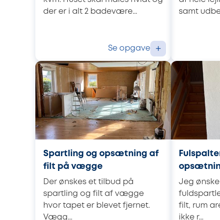
der er i alt 2 badevære...
samt udbed
Se opgave
+
Spartling og opsætning af
Fulspalte
filt på vægge
opsætning
Der ønskes et tilbud på
Jeg ønsk
spartling og filt af vægge
fuldspartl
hvor tapet er blevet fjernet.
filt, rum a
Vægg...
ikke r...