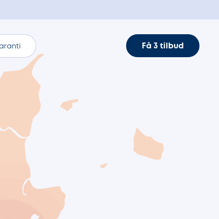
Få 3 tilbud
aranti