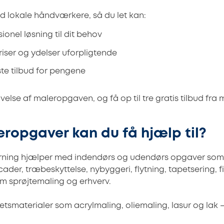
 lokale håndværkere, så du let kan:
ionel løsning til dit behov
ser og ydelser uforpligtende
te tilbud for pengene
velse af maleropgaven, og få op til tre gratis tilbud fra 
eropgaver kan du få hjælp til?
ørning hjælper med indendørs og udendørs opgaver som
cader, træbeskyttelse, nybyggeri, flytning, tapetsering, fi
m sprøjtemaling og erhverv.
tsmaterialer som acrylmaling, oliemaling, lasur og lak – 