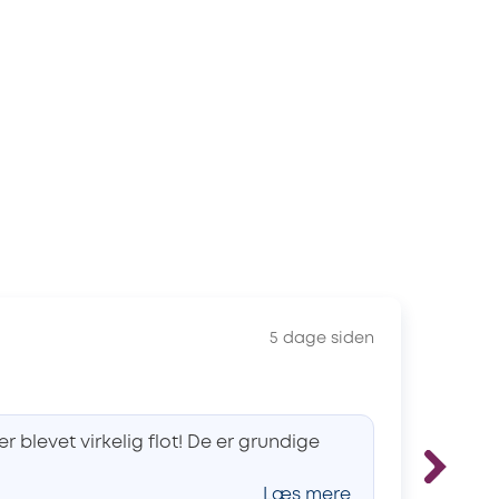
5 dage siden
Ma
r blevet virkelig flot! De er grundige
Ma
Læs mere