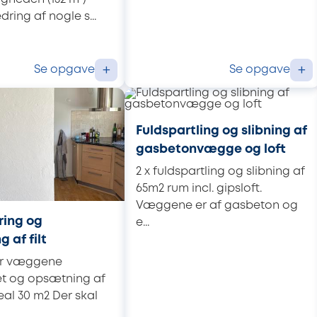
ring af nogle s...
Se opgave
Se opgave
+
+
Fuldspartling og slibning af
gasbetonvægge og loft
2 x fuldspartling og slibning af
65m2 rum incl. gipsloft.
Væggene er af gasbeton og
ring og
e...
 af filt
er væggene
et og opsætning af
real 30 m2 Der skal