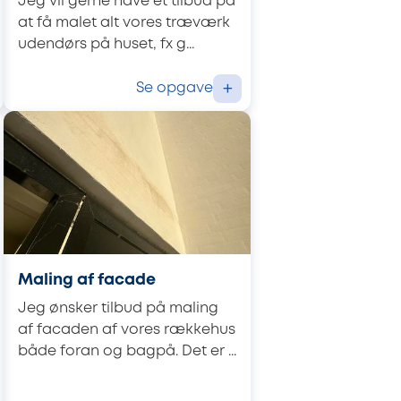
Jeg vil gerne have et tilbud på
at få malet alt vores træværk
udendørs på huset, fx g...
Se opgave
+
Maling af facade
Jeg ønsker tilbud på maling
af facaden af vores rækkehus
både foran og bagpå. Det er ...