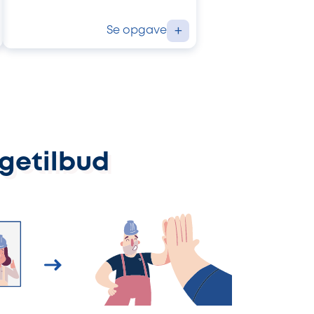
Se opgave
+
ggetilbud