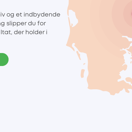
 liv og et indbydende
g slipper du for
tat, der holder i
e