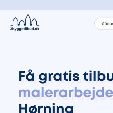
Sådan
Få gratis tilb
malerarbejd
Hørning