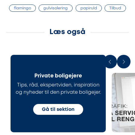
flamingo
gulvisolering
papiruld
Tilbud
Læs også
Private boligejere
Tips, råd, ekspertviden, inspiration
og nyheder til den private boligejer.
Gå til sektion