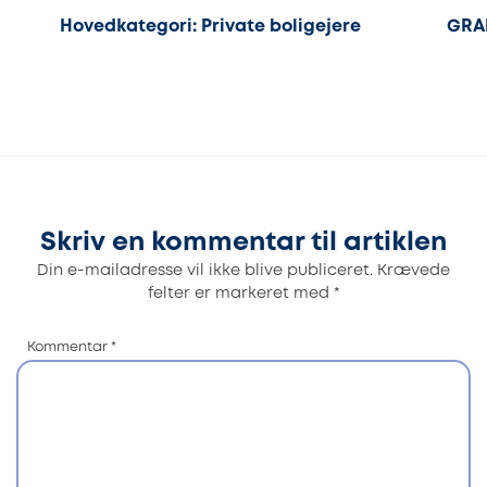
Hovedkategori: Private boligejere
GRAF
Skriv en kommentar til artiklen
Din e-mailadresse vil ikke blive publiceret.
Krævede
felter er markeret med
*
Kommentar
*