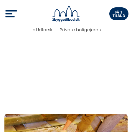
FÅ 3
TILBUD
«
Udforsk
|
Private boligejere
›