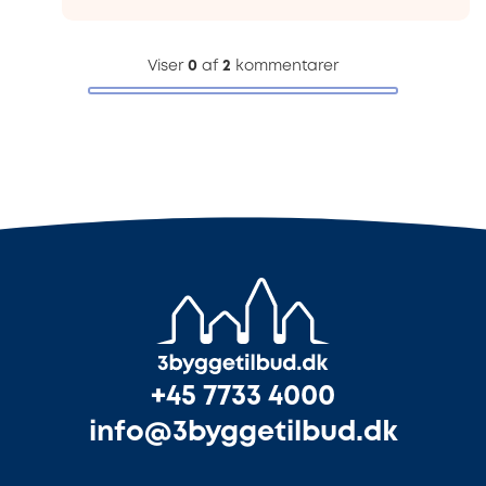
Viser
0
af
2
kommentarer
+45 7733 4000
info@3byggetilbud.dk