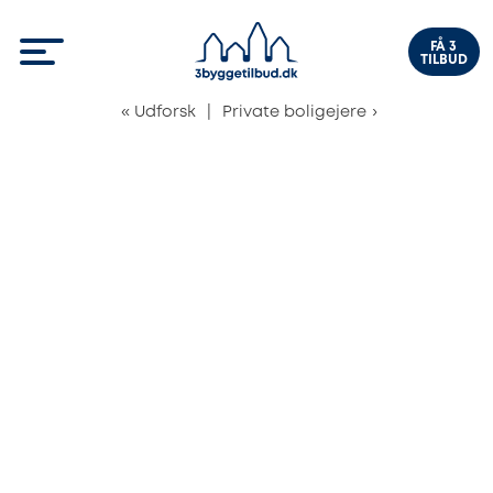
FÅ 3
TILBUD
«
Udforsk
|
Private boligejere
›