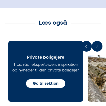
Læs også
Private boligejere
Tips, råd, ekspertviden, inspiration
og nyheder til den private boligejer.
Gå til sektion