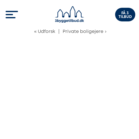
FÅ 3
TILBUD
«
Udforsk
|
Private boligejere
›