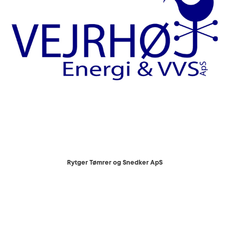
Rytger Tømrer og Snedker ApS