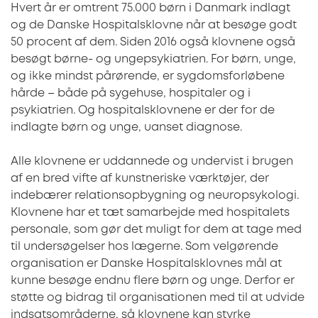
Hvert år er omtrent 75.000 børn i Danmark indlagt
og de Danske Hospitalsklovne når at besøge godt
50 procent af dem. Siden 2016 også klovnene også
besøgt børne- og ungepsykiatrien. For børn, unge,
og ikke mindst pårørende, er sygdomsforløbene
hårde – både på sygehuse, hospitaler og i
psykiatrien. Og hospitalsklovnene er der for de
indlagte børn og unge, uanset diagnose.
Alle klovnene er uddannede og undervist i brugen
af en bred vifte af kunstneriske værktøjer, der
indebærer relationsopbygning og neuropsykologi.
Klovnene har et tæt samarbejde med hospitalets
personale, som gør det muligt for dem at tage med
til undersøgelser hos lægerne. Som velgørende
organisation er Danske Hospitalsklovnes mål at
kunne besøge endnu flere børn og unge. Derfor er
støtte og bidrag til organisationen med til at udvide
indsatsområderne, så klovnene kan styrke