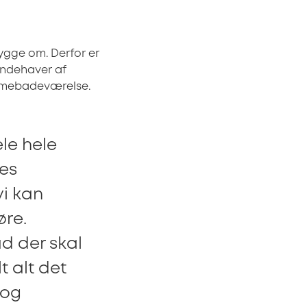
ygge om. Derfor er
indehaver af
mmebadeværelse.
ele hele
des
vi kan
øre.
d der skal
t alt det
 og