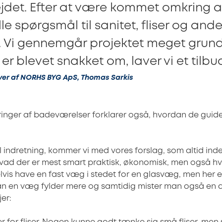
det. Efter at være kommet omkring al
le spørgsmål til sanitet, fliser og ande
. Vi gennemgår projektet meget grund
r er blevet snakket om, laver vi et tilbu
ver af NORHS BYG ApS, Thomas Sarkis
ringer af badeværelser forklarer også, hvordan de guide
l indretning, kommer vi med vores forslag, som altid ind
ad der er mest smart praktisk, økonomisk, men også hv
vis have en fast væg i stedet for en glasvæg, men her er 
dan en væg fylder mere og samtidig mister man også en de
jer: