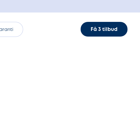
Få 3 tilbud
aranti