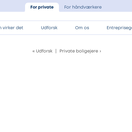
For private
For håndværkere
 virker det
Udforsk
Om os
Entrepriseg
«
Udforsk
|
Private boligejere
›