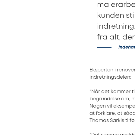
malerarbej
kunden stil
indretning
fra alt, de
Indeha
Eksperten i renove
indretningsdelen:
“Når det kommer ti
begrundelse om, hv
Nogen vil eksempel
at forklare, at så
Thomas Sarkis tilfø