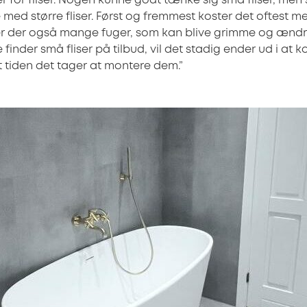
or fliser. Nogen kunne godt tænke sig små fliser, men så
e med større fliser. Først og fremmest koster det oftest 
 er der også mange fuger, som kan blive grimme og ændr
nder små fliser på tilbud, vil det stadig ender ud i at 
et tiden det tager at montere dem.”