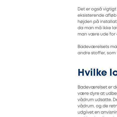
Det er også vigti
eksisterende afløb 
højden på installat
da man må ikke lave
man være ude for et
Badeværelsets mate
andre stoffer, som
Hvilke l
Badeværelset er de
være dyre at udbe
vådrum udsatte. De
vådrum, og de retni
udgivet en anvisni