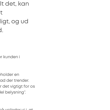
t det, kan
t
igt, og ud
d.
r kunden i
eholder en
ad der trender.
det vigtigt for os
l belysning”.