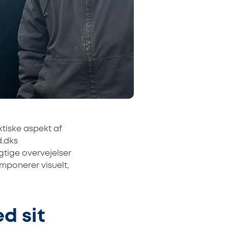
ktiske aspekt af
d.dks
gtige overvejelser
imponerer visuelt,
d sit