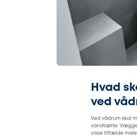
Hvad s
ved vå
Ved vådrum skal 
vandtætte. Væggen 
visse tilfælde mal