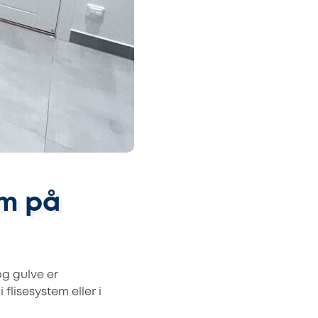
m på
g gulve er
lisesystem eller i