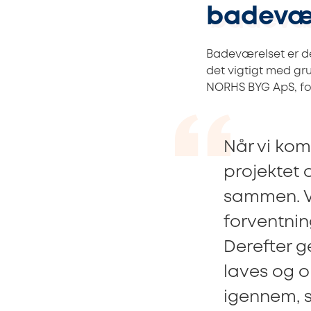
badevær
Badeværelset er d
det vigtigt med gr
NORHS BYG ApS, fo
Når vi kom
projektet 
sammen. Vi
forventnin
Derefter g
laves og o
igennem, s