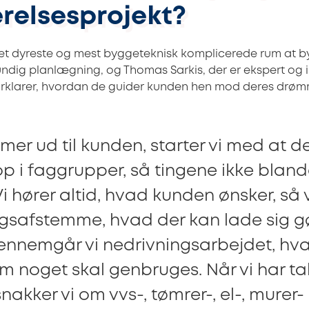
elsesprojekt?
et dyreste og mest byggeteknisk komplicerede rum at b
undig planlægning, og Thomas Sarkis, der er ekspert og 
rklarer, hvordan de guider kunden hen mod deres drø
mer ud til kunden, starter vi med at d
op i faggrupper, så tingene ikke blan
 hører altid, hvad kunden ønsker, så 
gsafstemme, hvad der kan lade sig g
ennemgår vi nedrivningsarbejdet, hva
m noget skal genbruges. Når vi har tal
nakker vi om vvs-, tømrer-, el-, murer-