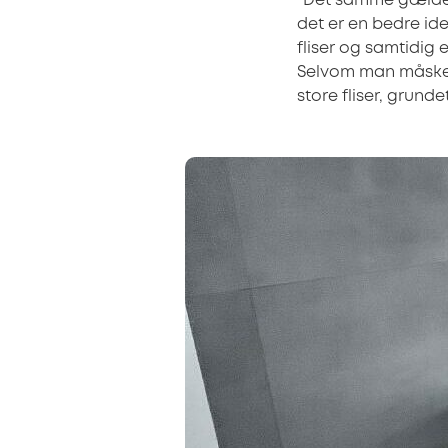
“Det samme gælder f
det er en bedre id
fliser og samtidig
Selvom man måske fi
store fliser, grund