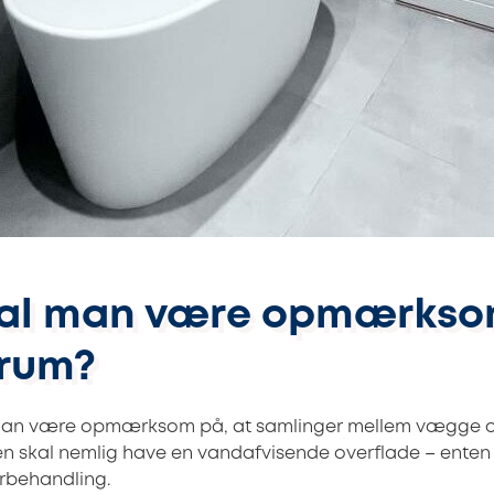
kal man være opmærkso
drum?
man være opmærksom på, at samlinger mellem vægge o
skal nemlig have en vandafvisende overflade – enten i f
erbehandling.