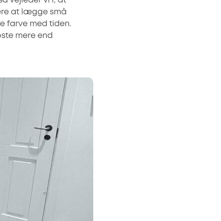
 vejleder vi i, at
mere at lægge små
e farve med tiden.
koste mere end