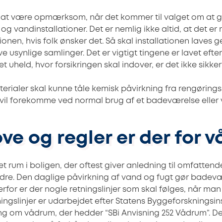
gt at være opmærksom, når det kommer til valget om at
og vandinstallationer. Det er nemlig ikke altid, at det er 
ionen, hvis folk ønsker det. Så skal installationen lave
 usynlige samlinger. Det er vigtigt tingene er lavet efter
 uheld, hvor forsikringen skal indover, er det ikke sikke
rialer skal kunne tåle kemisk påvirkning fra rengøring
 vil forekomme ved normal brug af et badeværelse eller
ove og regler er der for 
t rum i boligen, der oftest giver anledning til omfatten
dre. Den daglige påvirkning af vand og fugt gør badev
rfor er der nogle retningslinjer som skal følges, når ma
ngslinjer er udarbejdet efter Statens Byggeforskningsinst
ng om vådrum, der hedder “SBi Anvisning 252 Vådrum”. D