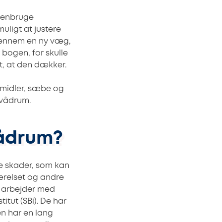
 genbruge
muligt at justere
s gennem en ny væg,
 bogen, for skulle
rt, at den dækker.
smidler, sæbe og
 vådrum.
vådrum?
de skader, som kan
ærelset og andre
n arbejder med
itut (SBi). De har
en har en lang